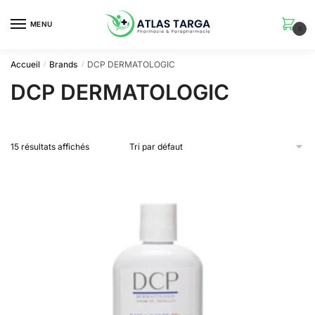
Skip
Skip
to
to
MENU
0
navigation
content
Accueil
Brands
DCP DERMATOLOGIC
/
/
DCP DERMATOLOGIC
15 résultats affichés