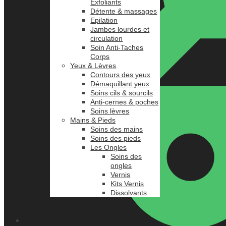
Exfoliants
Détente & massages
Epilation
Jambes lourdes et
circulation
Soin Anti-Taches
Corps
Yeux & Lèvres
Contours des yeux
Démaquillant yeux
Soins cils & sourcils
Anti-cernes & poches
Soins lèvres
Mains & Pieds
Soins des mains
Soins des pieds
Les Ongles
Soins des
ongles
Vernis
Kits Vernis
Dissolvants
0.00
د.م.