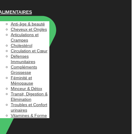
ALIMENTAIRES
Anti-âge & beauté
Cheveux et Ongles
Articulations et
Crampes
Cholestérol
Circulation et Cœur
Défenses
Immunitaires
Compléments
Grossesse
Féminité et
Ménopause
Minceur & Détox
Transit, Digestion &
Elimination
Troubles et Confort
urinaires
Vitamines & Forme