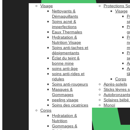
Visage
Protections So
Nettoyants &
Visage
Démaquillants
P
Soins acné &
s
imperfections
P
Eaux Thermales
g
Hydratation &
P
Nutrition Visage
n
Soins anti-taches et
m
dépigmentants
P
Éclat du teint &
s
bonne mine
A
soins anti-âge
A
soins anti-rides et
t
ridules
Corps
Soins anti-rougeurs
Après-soleils
Masques &
Sticks lèvres s
Gommages
Autobronzant
peeling visage
Solaires bébé
Soins des cicatrices
Monoï
Corps
Hydratation &
Nutrition
Gommages &