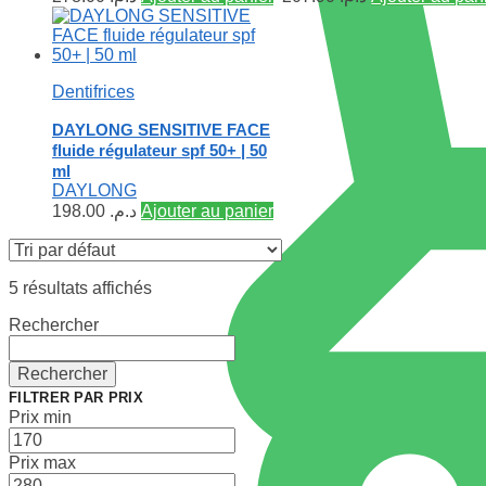
Dentifrices
DAYLONG SENSITIVE FACE
fluide régulateur spf 50+ | 50
ml
DAYLONG
198.00
د.م.
Ajouter au panier
5 résultats affichés
Rechercher
Rechercher
FILTRER PAR PRIX
Prix min
Prix max