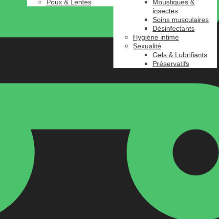
Poux & Lentes
Moustiques &
insectes
Soins musculaires
Désinfectants
Hygiène intime
Sexualité
Gels & Lubrifiants
Préservatifs