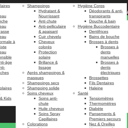
laires
Shampoings
Hygiène Corps
Hydratant &
Déodorants & anti-
eau
Nourrissant
transpirants
èche
Anti chute
Douche & bain
eau
Anti-pelliculaire
Hygiène Buccodentaire
rasse
& apaisant
Dentifrices
eau
Cuir chevelu
Bains de bouche
ormale à
Cheveux
Brosses à dents
ixte
colorés
Brosses à
eau
Protection
dents
ensible
solaire
manuelles
nti-âge
Brillance &
Brosses à
nti-
lissage
dents
âches
Après shampoings &
électriques
masques
Brossettes
Shampoings secs
Fils Dentaires
olaires
Shampoing solide
Haleine
s
Soins cheveux
Santé
 & Kids
Soins anti-
Tensiomètres
chute
Thermomètres
Huile cheveux
Diabète
Soins Spray
Pansements &
Capillaires
Premiers secours
Colorations
Nez & Oreilles