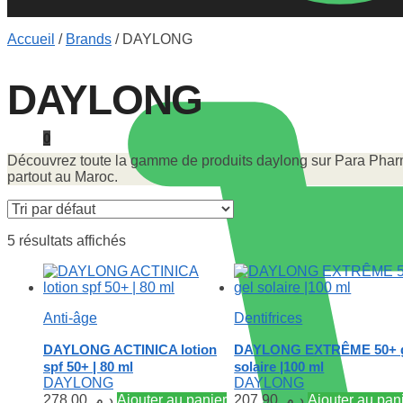
Accueil
/
Brands
/
DAYLONG
DAYLONG
0
Découvrez toute la gamme de produits daylong sur Para Pharma
partout au Maroc.
5 résultats affichés
Anti-âge
Dentifrices
DAYLONG ACTINICA lotion
DAYLONG EXTRÊME 50+ 
spf 50+ | 80 ml
solaire |100 ml
DAYLONG
DAYLONG
278.00
د.م.
Ajouter au panier
207.90
د.م.
Ajouter au pan