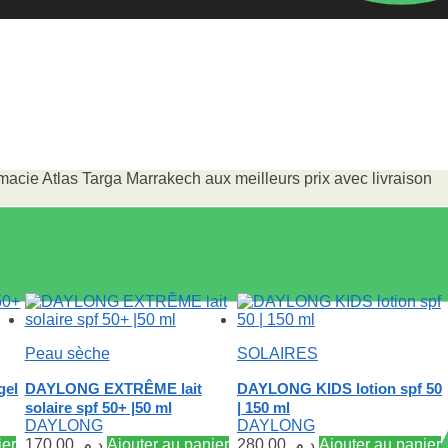
cie Atlas Targa Marrakech aux meilleurs prix avec livraison
Peau sèche
SOLAIRES
gel
DAYLONG EXTRÊME lait
DAYLONG KIDS lotion spf 50
solaire spf 50+ |50 ml
| 150 ml
DAYLONG
DAYLONG
ier
170.00
د.م.
Ajouter au panier
280.00
د.م.
Ajouter au panier