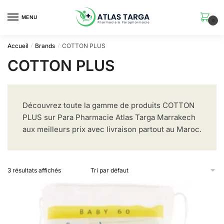
Skip
Skip
to
to
MENU
0
navigation
content
Accueil
Brands
COTTON PLUS
/
/
COTTON PLUS
Découvrez toute la gamme de produits COTTON
PLUS sur Para Pharmacie Atlas Targa Marrakech
aux meilleurs prix avec livraison partout au Maroc.
3 résultats affichés