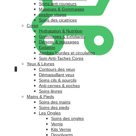
Soins anti-rougeurs
Masques & Gommages
peeling visage
Soins des cicatrices
Corps
Hydratation & Nutrition
Gommages & Exfoliants
Détente & massages
Epilation
Jambes lourdes et circulation
Soin Anti-Taches Corps
Yeux & Lèvres
0
Contours des yeux
Démaquillant yeux
Soins cils & sourcils
Anti-cernes & poches
Soins lèvres
Mains & Pieds
Soins des mains
Soins des pieds
Les Ongles
Soins des ongles
Vernis
Kits Vernis
Dissolvants