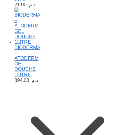
21.00
د.م.
BIODERMA
–
ATODERM
GEL
DOUCHE
1LITRE
394.03
د.م.