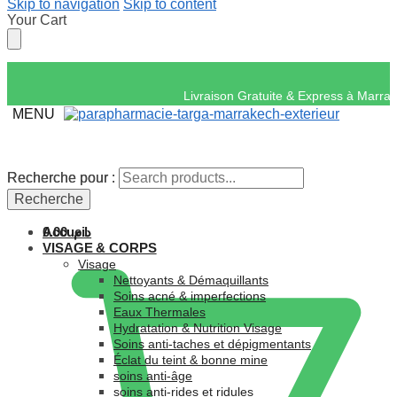
Skip to navigation
Skip to content
Your Cart
Livraison Gratuite &
MENU
Recherche pour :
Recherche pour :
Recherche
Recherche
Accueil
0.00
د.م.
VISAGE & CORPS
Visage
Nettoyants & Démaquillants
Soins acné & imperfections
Eaux Thermales
Hydratation & Nutrition Visage
Soins anti-taches et dépigmentants
Éclat du teint & bonne mine
soins anti-âge
soins anti-rides et ridules