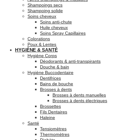
Shampoings secs
Shampoing solide
Soins cheveux
Soins anti-chute
Huile cheveux
Soins Spray Capillaires
Colorations
Poux & Lentes
HYGIÈNE & SANTÉ
Hygiène Corps
Déodorants & anti-transpirants
Douche & bain
Hygiène Buccodentaire
Dentifrices
Bains de bouche
Brosses à dents
Brosses à dents manuelles
Brosses à dents électriques
Brossettes
Fils Dentaires
Haleine
Santé
Tensiomètres
Thermomètres