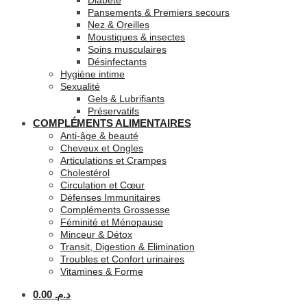
Diabète
Pansements & Premiers secours
Nez & Oreilles
Moustiques & insectes
Soins musculaires
Désinfectants
Hygiène intime
Sexualité
Gels & Lubrifiants
Préservatifs
COMPLÉMENTS ALIMENTAIRES
Anti-âge & beauté
Cheveux et Ongles
Articulations et Crampes
Cholestérol
Circulation et Cœur
Défenses Immunitaires
Compléments Grossesse
Féminité et Ménopause
Minceur & Détox
Transit, Digestion & Elimination
Troubles et Confort urinaires
Vitamines & Forme
0.00
د.م.