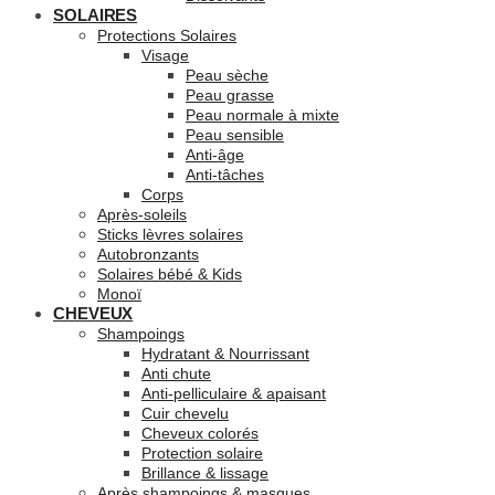
SOLAIRES
Protections Solaires
Visage
Peau sèche
Peau grasse
Peau normale à mixte
Peau sensible
Anti-âge
Anti-tâches
Corps
Après-soleils
Sticks lèvres solaires
Autobronzants
Solaires bébé & Kids
Monoï
CHEVEUX
Shampoings
Hydratant & Nourrissant
Anti chute
Anti-pelliculaire & apaisant
Cuir chevelu
Cheveux colorés
Protection solaire
Brillance & lissage
Après shampoings & masques