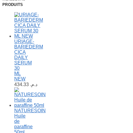
PRODUITS
URIAGE-
BARIEDERM
CICA
DAILY
SERUM
30
ML
NEW
434.33
د.م.
NATURESOIN
Huile
de
paraffine
50ml