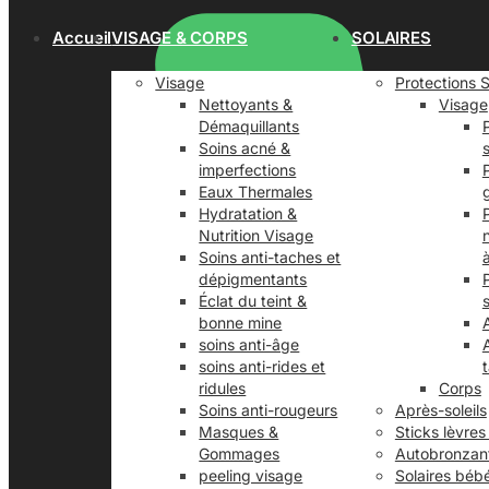
Accueil
VISAGE & CORPS
SOLAIRES
Visage
Protections S
Nettoyants &
Visage
Démaquillants
Soins acné &
imperfections
Eaux Thermales
Hydratation &
Nutrition Visage
Soins anti-taches et
dépigmentants
Éclat du teint &
bonne mine
soins anti-âge
soins anti-rides et
ridules
Corps
Soins anti-rougeurs
Après-soleils
Masques &
Sticks lèvres
Gommages
Autobronzan
peeling visage
Solaires béb