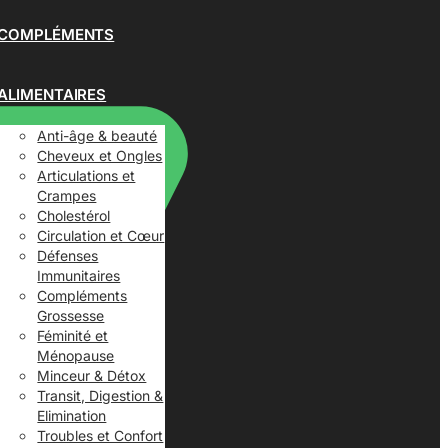
COMPLÉMENTS
ALIMENTAIRES
Anti-âge & beauté
Cheveux et Ongles
Articulations et
Crampes
Cholestérol
Circulation et Cœur
Défenses
Immunitaires
Compléments
Grossesse
Féminité et
Ménopause
Minceur & Détox
Transit, Digestion &
Elimination
Troubles et Confort