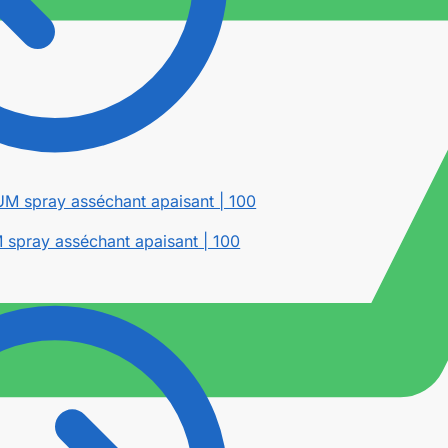
pray asséchant apaisant | 100