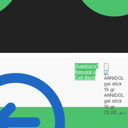
Questions?
Request a
Call Back
ARNIDOL
gel stick
15 gr
72.00
د.م.