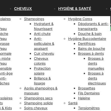
CHEVEUX
HYGIÈNE & SANTÉ
olaires
Shampoings
Hygiène Corps
Hydratant &
Déodorants & anti-
Peau
Nourrissant
transpirants
sèche
Anti chute
Douche & bain
Peau
Anti-
Hygiène Buccodentaire
grasse
pelliculaire &
Dentifrices
Peau
apaisant
Bains de bouche
normale
Cuir chevelu
Brosses à dents
à mixte
Cheveux
Brosses à
Peau
colorés
dents
sensible
Protection
manuelles
Anti-âge
solaire
Brosses à
Anti-
Brillance &
dents
tâches
lissage
électriques
Après shampoings &
Brossettes
masques
Fils Dentaires
 solaires
Shampoings secs
Haleine
ts
Shampoing solide
Santé
é & Kids
Soins cheveux
Tensiomètres