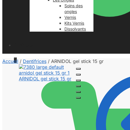
Soins des
ongles
Vernis
Kits Vernis
Dissolvants
0.00
د.م.
0
Accueil
/
Dentifrices
/
ARNIDOL gel stick 15 gr