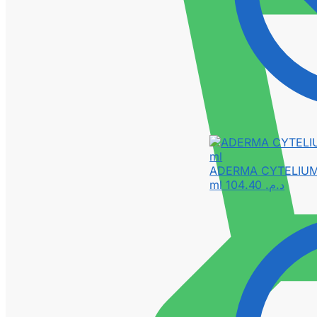
ADERMA CYTELIUM s
ml
104.40
د.م.