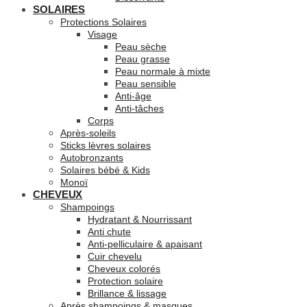
SOLAIRES
Protections Solaires
Visage
Peau sèche
Peau grasse
Peau normale à mixte
Peau sensible
Anti-âge
Anti-tâches
Corps
Après-soleils
Sticks lèvres solaires
Autobronzants
Solaires bébé & Kids
Monoï
CHEVEUX
Shampoings
Hydratant & Nourrissant
Anti chute
Anti-pelliculaire & apaisant
Cuir chevelu
Cheveux colorés
Protection solaire
Brillance & lissage
Après shampoings & masques