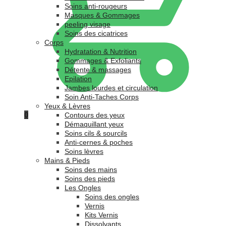
Soins anti-rougeurs
Masques & Gommages
peeling visage
Soins des cicatrices
Corps
Hydratation & Nutrition
Gommages & Exfoliants
Détente & massages
Epilation
Jambes lourdes et circulation
Soin Anti-Taches Corps
Yeux & Lèvres
0
Contours des yeux
Démaquillant yeux
Soins cils & sourcils
Anti-cernes & poches
Soins lèvres
Mains & Pieds
Soins des mains
Soins des pieds
Les Ongles
Soins des ongles
Vernis
Kits Vernis
Dissolvants