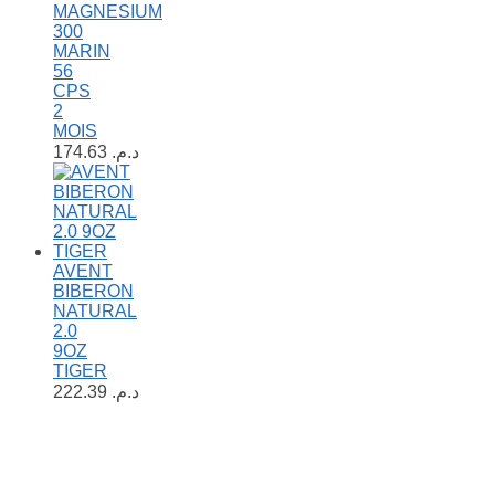
MAGNESIUM
300
MARIN
56
CPS
2
MOIS
174.63
د.م.
AVENT
BIBERON
NATURAL
2.0
9OZ
TIGER
222.39
د.م.