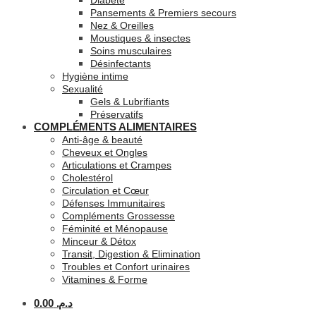
Diabète
Pansements & Premiers secours
Nez & Oreilles
Moustiques & insectes
Soins musculaires
Désinfectants
Hygiène intime
Sexualité
Gels & Lubrifiants
Préservatifs
COMPLÉMENTS ALIMENTAIRES
Anti-âge & beauté
Cheveux et Ongles
Articulations et Crampes
Cholestérol
Circulation et Cœur
Défenses Immunitaires
Compléments Grossesse
Féminité et Ménopause
Minceur & Détox
Transit, Digestion & Elimination
Troubles et Confort urinaires
Vitamines & Forme
0.00
د.م.