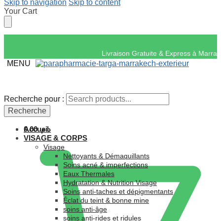
Skip to navigation
Skip to content
Your Cart
Livraison Gratuite & 
MENU
Recherche pour :
Recherche pour :
Recherche
Recherche
Accueil
0.00
د.م.
VISAGE & CORPS
Visage
Nettoyants & Démaquillants
Soins acné & imperfections
Eaux Thermales
Hydratation & Nutrition Visage
Soins anti-taches et dépigmentants
Éclat du teint & bonne mine
soins anti-âge
soins anti-rides et ridules