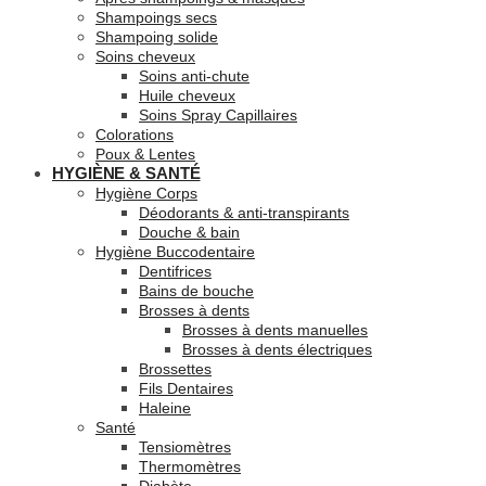
Shampoings secs
Shampoing solide
Soins cheveux
Soins anti-chute
Huile cheveux
Soins Spray Capillaires
Colorations
Poux & Lentes
HYGIÈNE & SANTÉ
Hygiène Corps
Déodorants & anti-transpirants
Douche & bain
Hygiène Buccodentaire
Dentifrices
Bains de bouche
Brosses à dents
Brosses à dents manuelles
Brosses à dents électriques
Brossettes
Fils Dentaires
Haleine
Santé
Tensiomètres
Thermomètres