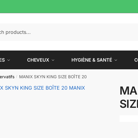
e
ES
CHEVEUX
HYGIÈNE & SANTÉ
C
ervatifs
MANIX SKYN KING SIZE BOÎTE 20
/
MA
SIZ