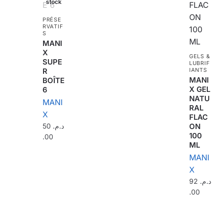
stock
PRÉSE
RVATIF
S
MANI
X
GELS &
SUPE
LUBRIF
R
IANTS
MANI
BOÎTE
X GEL
6
NATU
MANI
RAL
X
FLAC
50
د.م.
ON
100
.00
ML
MANI
X
92
د.م.
.00