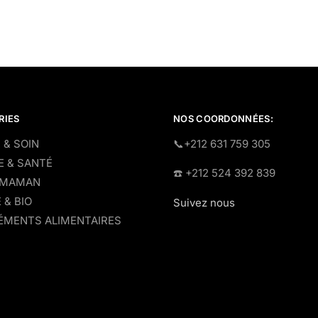
RIES
NOS COORDONNÉES:
 & SOIN
​📞+212 631 759 305
E & SANTÉ
☎️​ +212 524 392 839
 MAMAN
 & BIO
Suivez nous
MENTS ALIMENTAIRES