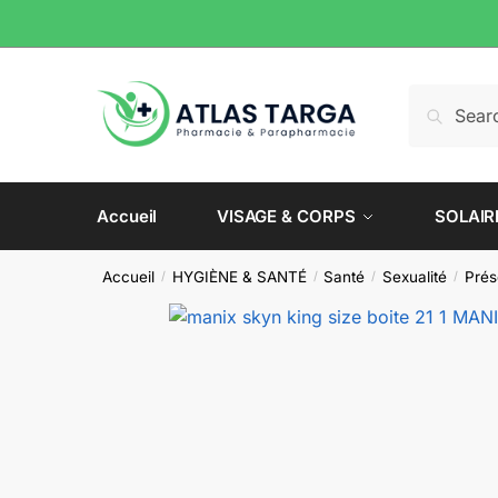
Skip
Skip
to
to
navigation
content
Recherche
Recherch
pour :
Accueil
VISAGE & CORPS
SOLAIR
Accueil
HYGIÈNE & SANTÉ
Santé
Sexualité
Prés
/
/
/
/