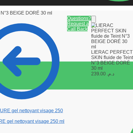
t N°3 BEIGE DORÉ 30 ml
Questions?
Request a
Call Back
LIERAC PERFECT
SKIN fluide de Tein
N°3 BEIGE DORÉ
30 ml
239.00
د.م.
 gel nettoyant visage 250 ml