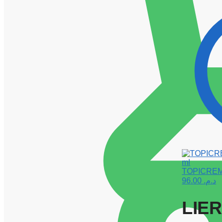
TOPICREM C
96.00
د.م.
LIE