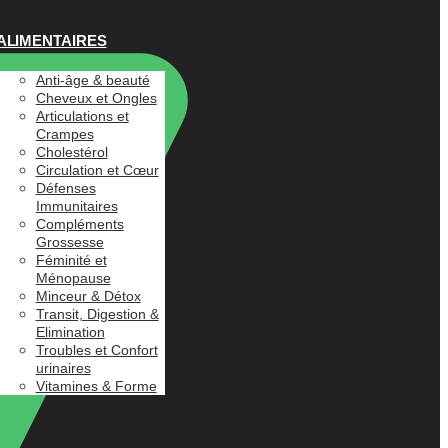
ALIMENTAIRES
Anti-âge & beauté
Cheveux et Ongles
Articulations et
Crampes
Cholestérol
Circulation et Cœur
Défenses
Immunitaires
Compléments
Grossesse
Féminité et
Ménopause
Minceur & Détox
Transit, Digestion &
Elimination
Troubles et Confort
urinaires
Vitamines & Forme