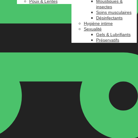
Poux & Lentes
Moustiques &
insectes
Soins musculaires
Désinfectants
Hygiène intime
Sexualité
Gels & Lubrifiants
Préservatifs