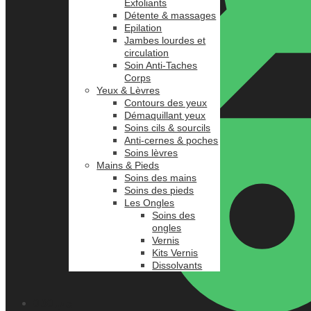
Exfoliants
Détente & massages
Epilation
Jambes lourdes et
circulation
Soin Anti-Taches
Corps
Yeux & Lèvres
Contours des yeux
Démaquillant yeux
Soins cils & sourcils
Anti-cernes & poches
Soins lèvres
Mains & Pieds
Soins des mains
Soins des pieds
Les Ongles
Soins des
ongles
Vernis
Kits Vernis
Dissolvants
0.00
د.م.