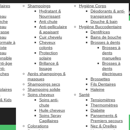
laires
Shampoings
Hygiène Corps
Hydratant &
Déodorants & anti-
eau
Nourrissant
transpirants
èche
Anti chute
Douche & bain
eau
Anti-pelliculaire
Hygiène Buccodentaire
rasse
& apaisant
Dentifrices
eau
Cuir chevelu
Bains de bouche
ormale à
Cheveux
Brosses à dents
ixte
colorés
Brosses à
eau
Protection
dents
ensible
solaire
manuelles
nti-âge
Brillance &
Brosses à
nti-
lissage
dents
âches
Après shampoings &
électriques
masques
Brossettes
Shampoings secs
Fils Dentaires
olaires
Shampoing solide
Haleine
s
Soins cheveux
Santé
 & Kids
Soins anti-
Tensiomètres
chute
Thermomètres
Huile cheveux
Diabète
Soins Spray
Pansements &
Capillaires
Premiers secours
Colorations
Nez & Oreilles