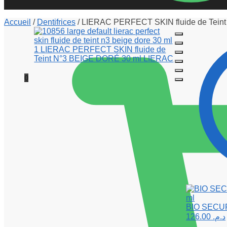
Accueil
/
Dentifrices
/
LIERAC PERFECT SKIN fluide de Tein
0
BIO SECURE
126.00
د.م.