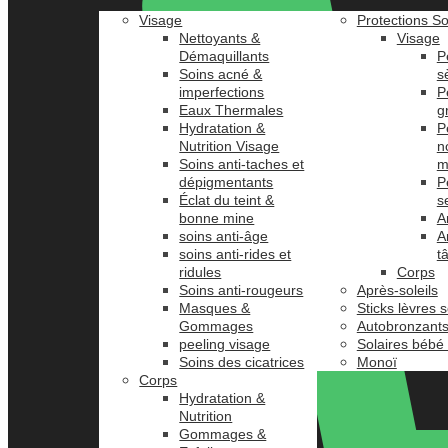
Visage
Protections So
Nettoyants &
Visage
Démaquillants
P
Soins acné &
s
imperfections
P
Eaux Thermales
g
Hydratation &
P
Nutrition Visage
n
Soins anti-taches et
m
dépigmentants
P
Éclat du teint &
s
bonne mine
A
soins anti-âge
A
soins anti-rides et
t
ridules
Corps
Soins anti-rougeurs
Après-soleils
Masques &
Sticks lèvres s
Gommages
Autobronzant
peeling visage
Solaires bébé
Soins des cicatrices
Monoï
Corps
Hydratation &
Nutrition
Gommages &