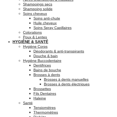
Shampoings secs
Shampoing solide
Soins cheveux
Soins anti-chute
Huile cheveux
Soins Spray Capillaires
Colorations
Poux & Lentes
HYGIÈNE & SANTÉ
Hygiène Corps
Déodorants & anti-transpirants
Douche & bain
Hygiène Buccodentaire
Dentifrices
Bains de bouche
Brosses à dents
Brosses à dents manuelles
Brosses à dents électriques
Brossettes
Fils Dentaires
Haleine
Santé
Tensiomètres
Thermomètres