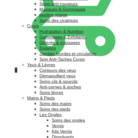
Soins anti-rougeurs
Masques & Gommages
peeling visage
Soins des cicatrices
Corps
Hydratation & Nutrition
Gommages & Exfoliants
Détente & massages
Epilation
Jambes lourdes et circulation
Soin Anti-Taches Corps
Yeux & Lèvres
0
Contours des yeux
Démaquillant yeux
Soins cils & sourcils
Anti-cernes & poches
Soins lèvres
Mains & Pieds
Soins des mains
Soins des pieds
Les Ongles
Soins des ongles
Vernis
Kits Vernis
Dissolvants