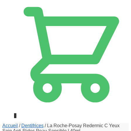
0
Accueil
/
Dentifrices
/
La Roche-Posay Redermic C Yeux
Soin Anti-Rides Peau Sensible | 40ml