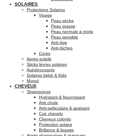
SOLAIRES
Protections Solaires
Visage
Peau sèche
Peau grasse
Peau normale à mixte
Peau sensible
Anti-âge
Anti-tâches
Corps
Après-soleils
Sticks lèvres solaires
Autobronzants
Solaires bébé & Kids
Monoï
CHEVEUX
Shampoings
Hydratant & Nourrissant
Anti chute
Anti-pelliculaire & apaisant
Cuir chevelu
Cheveux colorés
Protection solaire
Brillance & lissage
Après shampoings & masques