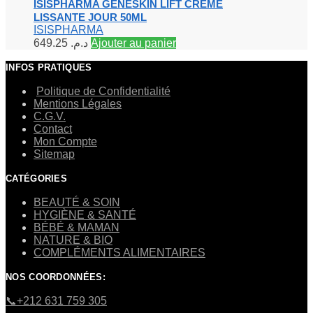
ISISPHARMA GENESKIN LIFT CRÈME
LISSANTE JOUR 50ML
ISISPHARMA
649.25
د.م.
Ajouter au panier
INFOS PRATIQUES
Politique de Confidentialité
Mentions Légales
C.G.V.
Contact
Mon Compte
Sitemap
CATÉGORIES
BEAUTÉ & SOIN
HYGIÈNE & SANTÉ
BÉBÉ & MAMAN
NATURE & BIO
COMPLÉMENTS ALIMENTAIRES
NOS COORDONNÉES:
​📞+212 631 759 305