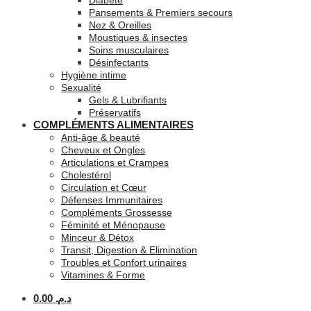
Diabète
Pansements & Premiers secours
Nez & Oreilles
Moustiques & insectes
Soins musculaires
Désinfectants
Hygiène intime
Sexualité
Gels & Lubrifiants
Préservatifs
COMPLÉMENTS ALIMENTAIRES
Anti-âge & beauté
Cheveux et Ongles
Articulations et Crampes
Cholestérol
Circulation et Cœur
Défenses Immunitaires
Compléments Grossesse
Féminité et Ménopause
Minceur & Détox
Transit, Digestion & Elimination
Troubles et Confort urinaires
Vitamines & Forme
0.00
د.م.