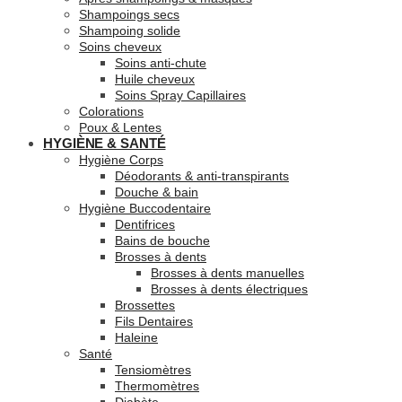
Shampoings secs
Shampoing solide
Soins cheveux
Soins anti-chute
Huile cheveux
Soins Spray Capillaires
Colorations
Poux & Lentes
HYGIÈNE & SANTÉ
Hygiène Corps
Déodorants & anti-transpirants
Douche & bain
Hygiène Buccodentaire
Dentifrices
Bains de bouche
Brosses à dents
Brosses à dents manuelles
Brosses à dents électriques
Brossettes
Fils Dentaires
Haleine
Santé
Tensiomètres
Thermomètres