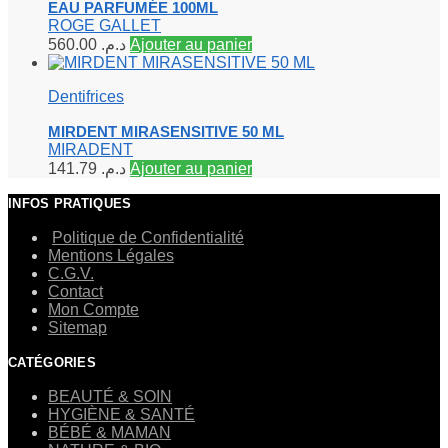
EAU PARFUMÉE 100ML
ROGE GALLET
560.00
د.م.
Ajouter au panier
Dentifrices
MIRDENT MIRASENSITIVE 50 ML
MIRADENT
141.79
د.م.
Ajouter au panier
INFOS PRATIQUES
Politique de Confidentialité
Mentions Légales
C.G.V.
Contact
Mon Compte
Sitemap
CATÉGORIES
BEAUTÉ & SOIN
HYGIÈNE & SANTÉ
BÉBÉ & MAMAN