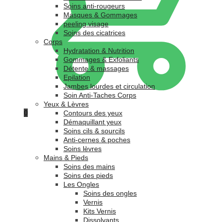
Soins anti-rougeurs
Masques & Gommages
peeling visage
Soins des cicatrices
Corps
Hydratation & Nutrition
Gommages & Exfoliants
Détente & massages
Epilation
Jambes lourdes et circulation
Soin Anti-Taches Corps
Yeux & Lèvres
0
Contours des yeux
Démaquillant yeux
Soins cils & sourcils
Anti-cernes & poches
Soins lèvres
Mains & Pieds
Soins des mains
Soins des pieds
Les Ongles
Soins des ongles
Vernis
Kits Vernis
Dissolvants