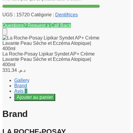
UGS :
15720
Catégorie :
Dentifrices
Questions? Request a Call Back
La Roche-Posay Lipikar Syndet AP+ Crème
Lavante Peau Sèche et Eczéma Atopique|
400ml
331.34
د.م.
Gallery
Brand
Avis
0
Ajouter au panier
Brand
LA ROCHE-POSAY