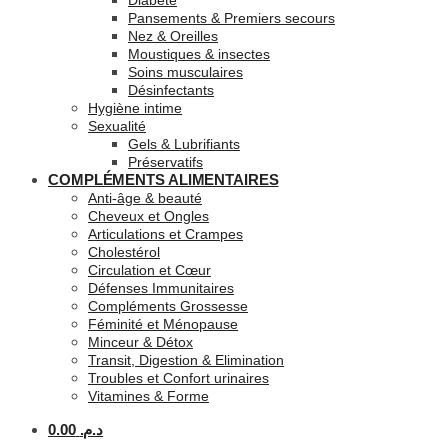
Diabète
Pansements & Premiers secours
Nez & Oreilles
Moustiques & insectes
Soins musculaires
Désinfectants
Hygiène intime
Sexualité
Gels & Lubrifiants
Préservatifs
COMPLÉMENTS ALIMENTAIRES
Anti-âge & beauté
Cheveux et Ongles
Articulations et Crampes
Cholestérol
Circulation et Cœur
Défenses Immunitaires
Compléments Grossesse
Féminité et Ménopause
Minceur & Détox
Transit, Digestion & Elimination
Troubles et Confort urinaires
Vitamines & Forme
0.00
د.م.