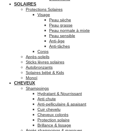
SOLAIRES
Protections Solaires
Visage
Peau sèche
Peau grasse
Peau normale à mixte
Peau sensible
Anti-âge
Anti-tâches
Corps
Après-soleils
Sticks lèvres solaires
Autobronzants
Solaires bébé & Kids
Monoï
CHEVEUX
Shampoings
Hydratant & Nourrissant
Anti chute
Anti-pelliculaire & apaisant
Cuir chevelu
Cheveux colorés
Protection solaire
Brillance & lissage
Après shampoings & masques