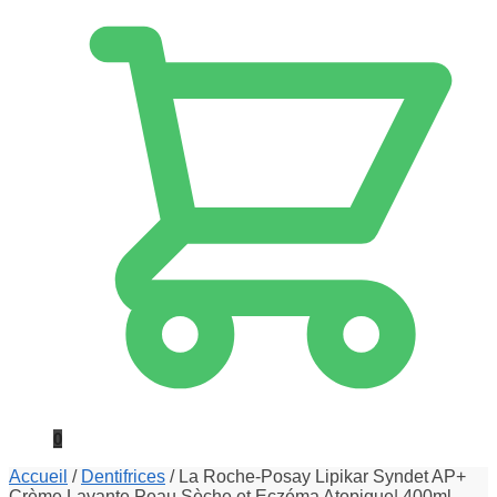
0
Accueil
/
Dentifrices
/
La Roche-Posay Lipikar Syndet AP+
Crème Lavante Peau Sèche et Eczéma Atopique| 400ml