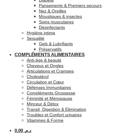
Diabète
Pansements & Premiers secours
Nez & Oreilles
Moustiques & insectes
Soins musculaires
Désinfectants
Hygiène intime
Sexualité
Gels & Lubrifiants
Préservatifs
COMPLÉMENTS ALIMENTAIRES
Anti-âge & beauté
Cheveux et Ongles
Articulations et Crampes
Cholestérol
Circulation et Cœur
Défenses Immunitaires
Compléments Grossesse
Féminité et Ménopause
Minceur & Détox
Transit, Digestion & Elimination
Troubles et Confort urinaires
Vitamines & Forme
0.00
د.م.