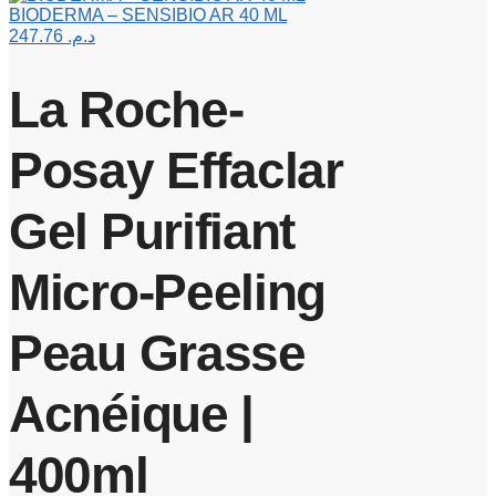
BIODERMA – SENSIBIO AR 40 ML
247.76
د.م.
La Roche-
Posay Effaclar
Gel Purifiant
Micro-Peeling
Peau Grasse
Acnéique |
400ml