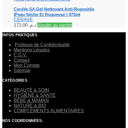
CeraVe SA Gel Nettoyant Anti-Rugosités
|Peau Sèche Et Rugueuse | 473ml
CERAVE
171.00
د.م.
Ajouter au panier
INFOS PRATIQUES
Politique de Confidentialité
Mentions Légales
C.G.V.
Contact
Mon Compte
Sitemap
CATÉGORIES
BEAUTÉ & SOIN
HYGIÈNE & SANTÉ
BÉBÉ & MAMAN
NATURE & BIO
COMPLÉMENTS ALIMENTAIRES
NOS COORDONNÉES: