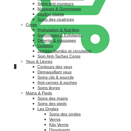
Soins anti-rougeurs
Masques & Gommages
peeling visage
Soins des cicatrices
Corps
Hydratation & Nutrition
Gommages & Exfoliants
Détente & massages
Epilation
Jambes lourdes et circulation
Soin Anti-Taches Corps
Yeux & Lèvres
0
Contours des yeux
Démaquillant yeux
Soins cils & sourcils
Anti-cernes & poches
Soins lèvres
Mains & Pieds
Soins des mains
Soins des pieds
Les Ongles
Soins des ongles
Vernis
Kits Vernis
Dissolvants