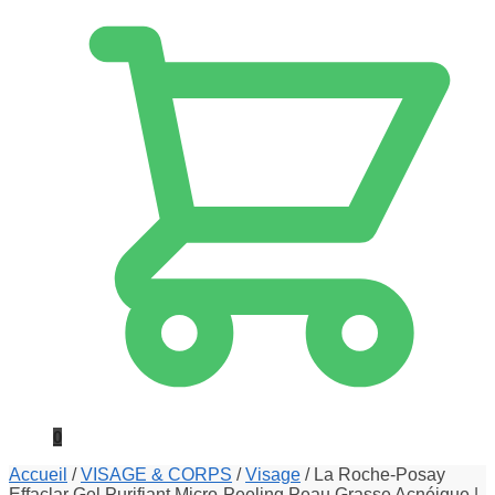
0
Accueil
/
VISAGE & CORPS
/
Visage
/
La Roche-Posay
Effaclar Gel Purifiant Micro-Peeling Peau Grasse Acnéique |