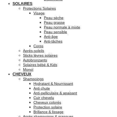
SOLAIRES
Protections Solaires
Visage
Peau sèche
Peau grasse
Peau normale à mixte
Peau sensible
Anti-âge
Anti-tâches
Corps
Après-soleils
Sticks lèvres solaires
Autobronzants
Solaires bébé & Kids
Monoï
CHEVEUX
Shampoings
Hydratant & Nourrissant
Anti chute
Anti-pelliculaire & apaisant
Cuir chevelu
Cheveux colorés
Protection solaire
Brillance & lissage
Après shampoings & masques