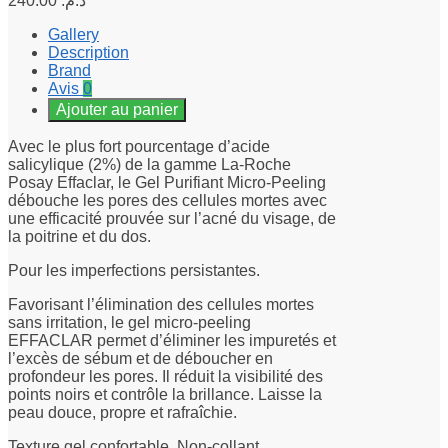
240.00
د.م.
Gallery
Description
Brand
Avis
0
Ajouter au panier
Avec le plus fort pourcentage d’acide
salicylique (2%) de la gamme La-Roche
Posay Effaclar, le Gel Purifiant Micro-Peeling
débouche les pores des cellules mortes avec
une efficacité prouvée sur l’acné du visage, de
la poitrine et du dos.
Pour les imperfections persistantes.
Favorisant l’élimination des cellules mortes
sans irritation, le gel micro-peeling
EFFACLAR permet d’éliminer les impuretés et
l’excès de sébum et de déboucher en
profondeur les pores. Il réduit la visibilité des
points noirs et contrôle la brillance. Laisse la
peau douce, propre et rafraîchie.
Texture gel confortable. Non-collant