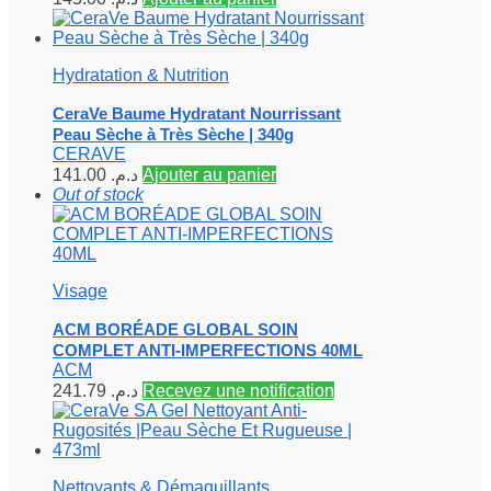
Hydratation & Nutrition
CeraVe Baume Hydratant Nourrissant
Peau Sèche à Très Sèche | 340g
CERAVE
141.00
د.م.
Ajouter au panier
Out of stock
Visage
ACM BORÉADE GLOBAL SOIN
COMPLET ANTI-IMPERFECTIONS 40ML
ACM
241.79
د.م.
Recevez une notification
Nettoyants & Démaquillants