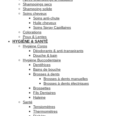
Shampoings secs
Shampoing solide
Soins cheveux
Soins anti-chute
Huile cheveux
Soins Spray Capillaires
Colorations
Poux & Lentes
HYGIÈNE & SANTÉ
Hygiène Corps
Déodorants & anti-transpirants
Douche & bain
Hygiène Buccodentaire
Dentifrices
Bains de bouche
Brosses à dents
Brosses à dents manuelles
Brosses à dents électriques
Brossettes
Fils Dentaires
Haleine
Santé
Tensiomètres
Thermomètres