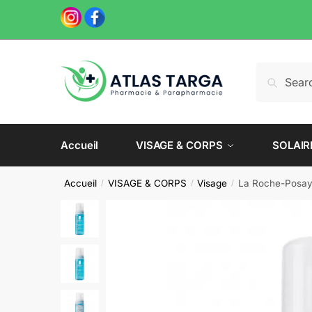
Skip
Skip
to
to
navigation
content
Recherche
Recherch
pour :
Accueil
VISAGE & CORPS
SOLAIR
Accueil
VISAGE & CORPS
Visage
La Roche-Posay 
/
/
/