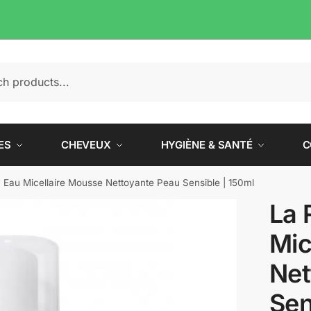
e
ES
CHEVEUX
HYGIÈNE & SANTÉ
C
Eau Micellaire Mousse Nettoyante Peau Sensible | 150ml
La 
Mic
Net
Sen