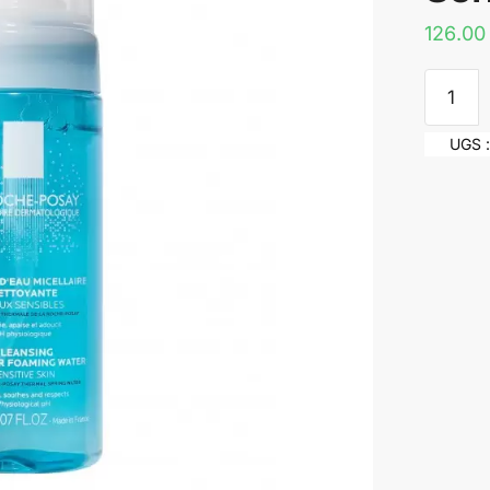
126.0
quantité
de
La
UGS 
Roche-
Posay
Eau
Micellai
Mousse
Nettoya
Peau
Sensibl
|
150ml