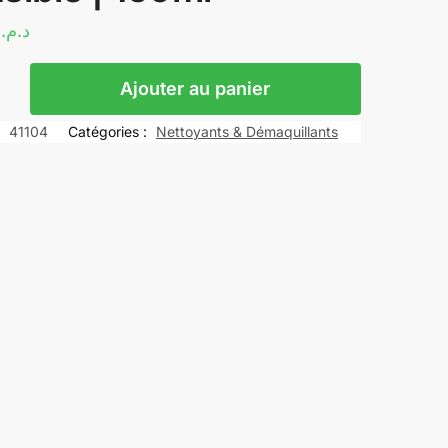
0
د.م.
Ajouter au panier
:
41104
Catégories :
Nettoyants & Démaquillants
re
nte
e