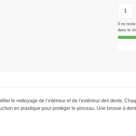
quantité
de
INTER
Il ne rest
PLUS
dans le st
CONICA
6
UNITÉS
mplifier le nettoyage de l’intérieur et de l’extérieur des dents.
chon en plastique pour protéger le pinceau. Une brosse à dents 