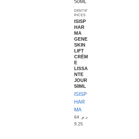
DENTIF
RICES
ISISP
HAR
MA
GENE
SKIN
LIFT
CRÈM
E
LISSA
NTE
JOUR
50ML
ISISP
HAR
MA
64
د.م.
9.25