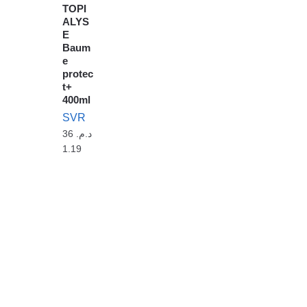
TOPI
ALYS
E
Baum
e
protec
t+
400ml
SVR
36
د.م.
1.19