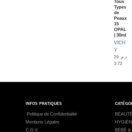
Tous
Types
de
Peaux
15
OPAL
| 30ml
VICH
Y
29
د.م.
3.72
INFOS PRATIQUES
CATÉGO
Politique de Confidentialité
BEAUTÉ
Mentions Légales
HYGIÈN
C.G.V.
BÉBÉ &