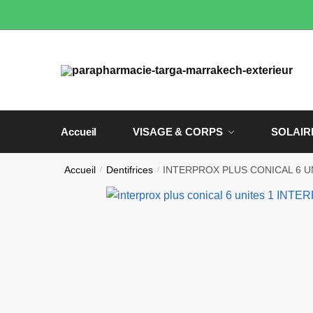
Skip
Skip
to
to
navigation
content
Accueil
VISAGE & CORPS
SOLAIR
Accueil
/
Dentifrices
/
INTERPROX PLUS CONICAL 6 U