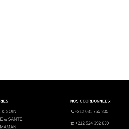
RIES
NOS COORDONNÉES:
 & SOIN
​📞+212 631 759 305
E & SANTÉ
☎️​ +212 524 392 839
 MAMAN