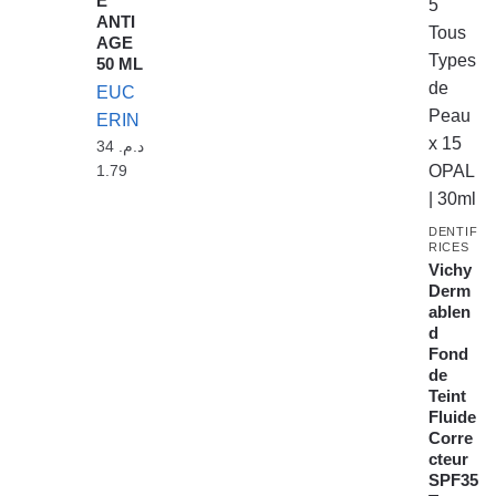
E
ANTI
AGE
50 ML
EUC
ERIN
34
د.م.
1.79
DENTIF
RICES
Vichy
Derm
ablen
d
Fond
de
Teint
Fluide
Corre
cteur
SPF35