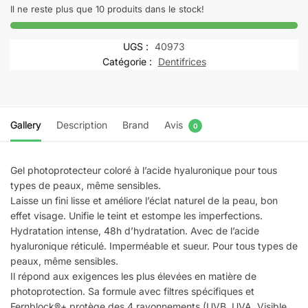
360°
Il ne reste plus que 10 produits dans le stock!
Water
Gel
UGS :
40973
Beige
Catégorie :
Dentifrices
SPF
50+
l
50
Gallery
Description
Brand
Avis
0
ml
Gel photoprotecteur coloré à l’acide hyaluronique pour tous
types de peaux, même sensibles.
Laisse un fini lisse et améliore l’éclat naturel de la peau, bon
effet visage. Unifie le teint et estompe les imperfections.
Hydratation intense, 48h d’hydratation. Avec de l’acide
hyaluronique réticulé. Imperméable et sueur. Pour tous types de
peaux, même sensibles.
Il répond aux exigences les plus élevées en matière de
photoprotection. Sa formule avec filtres spécifiques et
Fernblock®+ protège des 4 rayonnements (UVB, UVA, Visible