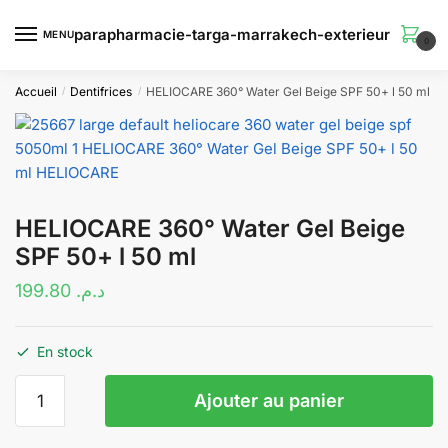
Skip
Skip
to
to
MENU
0
navigation
content
Accueil
Dentifrices
HELIOCARE 360° Water Gel Beige SPF 50+ l 50 ml
/
/
HELIOCARE 360° Water Gel Beige
SPF 50+ l 50 ml
199.80
د.م.
En stock
quantité
Ajouter au panier
de
HELIOCARE