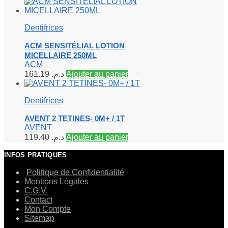
Dentifrices
ACM SENSITÉLIAL LOTION
MICELLAIRE 250ML
ACM
161.19
د.م.
Ajouter au panier
Dentifrices
AVENT 2 TETINES- 0M+ / 1T
AVENT
119.40
د.م.
Ajouter au panier
INFOS PRATIQUES
Politique de Confidentialité
Mentions Légales
C.G.V.
Contact
Mon Compte
Sitemap