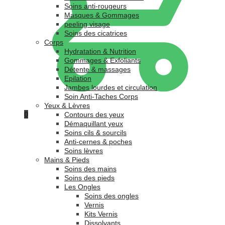
Soins anti-rougeurs
Masques & Gommages
peeling visage
Soins des cicatrices
Corps
Hydratation & Nutrition
Gommages & Exfoliants
Détente & massages
Epilation
Jambes lourdes et circulation
Soin Anti-Taches Corps
Yeux & Lèvres
0
Contours des yeux
Démaquillant yeux
Soins cils & sourcils
Anti-cernes & poches
Soins lèvres
Mains & Pieds
Soins des mains
Soins des pieds
Les Ongles
Soins des ongles
Vernis
Kits Vernis
Dissolvants