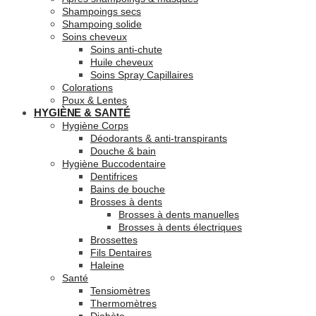
Shampoings secs
Shampoing solide
Soins cheveux
Soins anti-chute
Huile cheveux
Soins Spray Capillaires
Colorations
Poux & Lentes
HYGIÈNE & SANTÉ
Hygiène Corps
Déodorants & anti-transpirants
Douche & bain
Hygiène Buccodentaire
Dentifrices
Bains de bouche
Brosses à dents
Brosses à dents manuelles
Brosses à dents électriques
Brossettes
Fils Dentaires
Haleine
Santé
Tensiomètres
Thermomètres