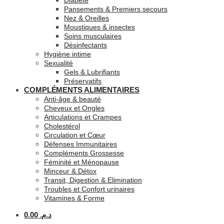
Diabète
Pansements & Premiers secours
Nez & Oreilles
Moustiques & insectes
Soins musculaires
Désinfectants
Hygiène intime
Sexualité
Gels & Lubrifiants
Préservatifs
COMPLÉMENTS ALIMENTAIRES
Anti-âge & beauté
Cheveux et Ongles
Articulations et Crampes
Cholestérol
Circulation et Cœur
Défenses Immunitaires
Compléments Grossesse
Féminité et Ménopause
Minceur & Détox
Transit, Digestion & Elimination
Troubles et Confort urinaires
Vitamines & Forme
0.00
د.م.