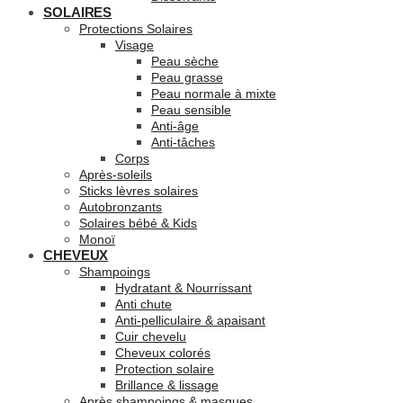
SOLAIRES
Protections Solaires
Visage
Peau sèche
Peau grasse
Peau normale à mixte
Peau sensible
Anti-âge
Anti-tâches
Corps
Après-soleils
Sticks lèvres solaires
Autobronzants
Solaires bébé & Kids
Monoï
CHEVEUX
Shampoings
Hydratant & Nourrissant
Anti chute
Anti-pelliculaire & apaisant
Cuir chevelu
Cheveux colorés
Protection solaire
Brillance & lissage
Après shampoings & masques