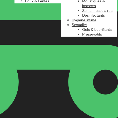
Poux & Lentes
Moustiques &
insectes
Soins musculaires
Désinfectants
Hygiène intime
Sexualité
Gels & Lubrifiants
Préservatifs