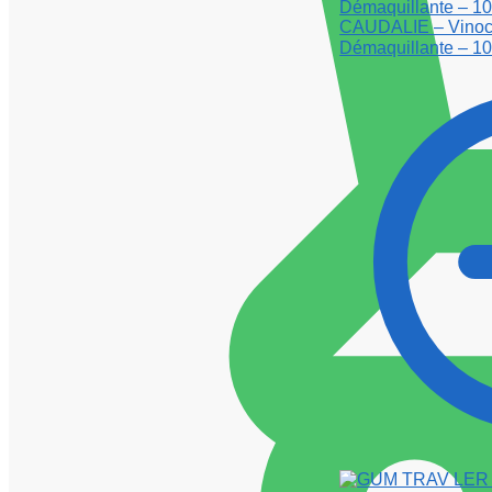
CAUDALIE – Vinocl
Démaquillante – 1