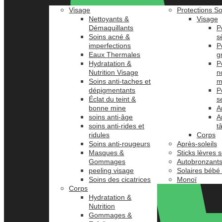
Visage
Protections So
Nettoyants &
Visage
Démaquillants
P
Soins acné &
s
imperfections
P
Eaux Thermales
g
Hydratation &
P
Nutrition Visage
n
Soins anti-taches et
m
dépigmentants
P
Éclat du teint &
s
bonne mine
A
soins anti-âge
A
soins anti-rides et
t
ridules
Corps
Soins anti-rougeurs
Après-soleils
Masques &
Sticks lèvres s
Gommages
Autobronzant
peeling visage
Solaires bébé
Soins des cicatrices
Monoï
Corps
Hydratation &
Nutrition
Gommages &