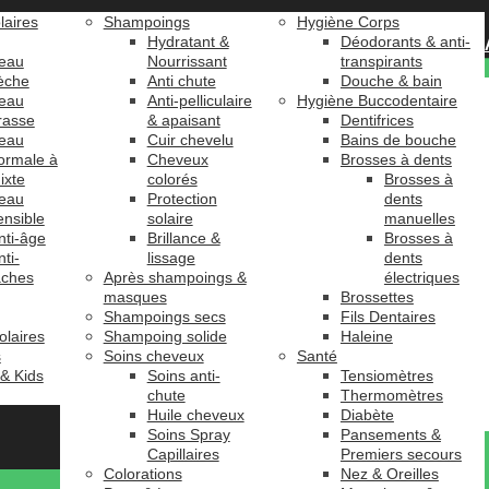
laires
Shampoings
Hygiène Corps
Hydratant &
Déodorants & anti-
eau
Nourrissant
transpirants
èche
Anti chute
Douche & bain
eau
Anti-pelliculaire
Hygiène Buccodentaire
rasse
& apaisant
Dentifrices
eau
Cuir chevelu
Bains de bouche
ormale à
Cheveux
Brosses à dents
ixte
colorés
Brosses à
eau
Protection
dents
ensible
solaire
manuelles
nti-âge
Brillance &
Brosses à
nti-
lissage
dents
âches
Après shampoings &
électriques
masques
Brossettes
Shampoings secs
Fils Dentaires
olaires
Shampoing solide
Haleine
s
Soins cheveux
Santé
 & Kids
Soins anti-
Tensiomètres
chute
Thermomètres
Huile cheveux
Diabète
Soins Spray
Pansements &
Capillaires
Premiers secours
Colorations
Nez & Oreilles