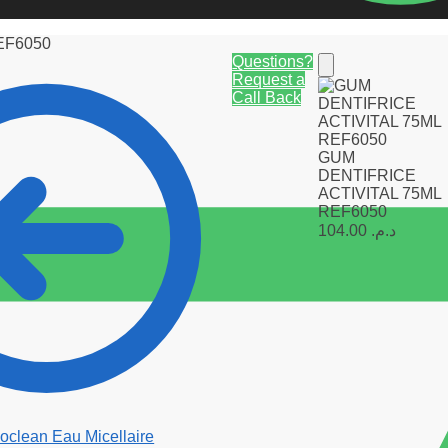
EF6050
Questions?
Request a
Call Back
GUM
DENTIFRICE
ACTIVITAL 75ML
REF6050
104.00
د.م.