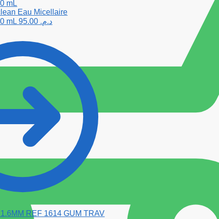
ean Eau Micellaire
00 mL
95.00
د.م.
GUM TRAV