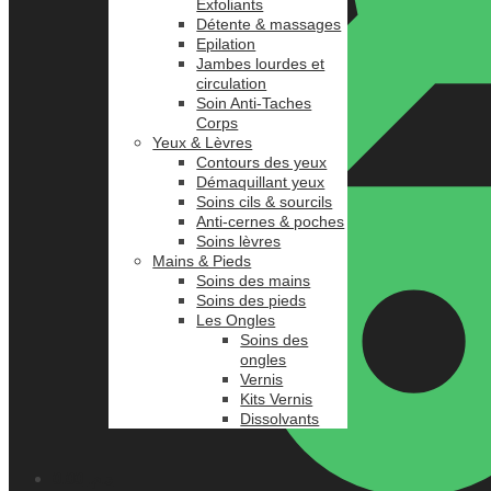
Exfoliants
Détente & massages
Epilation
Jambes lourdes et
circulation
Soin Anti-Taches
Corps
Yeux & Lèvres
Contours des yeux
Démaquillant yeux
Soins cils & sourcils
Anti-cernes & poches
Soins lèvres
Mains & Pieds
Soins des mains
Soins des pieds
Les Ongles
Soins des
ongles
Vernis
Kits Vernis
Dissolvants
0.00
د.م.