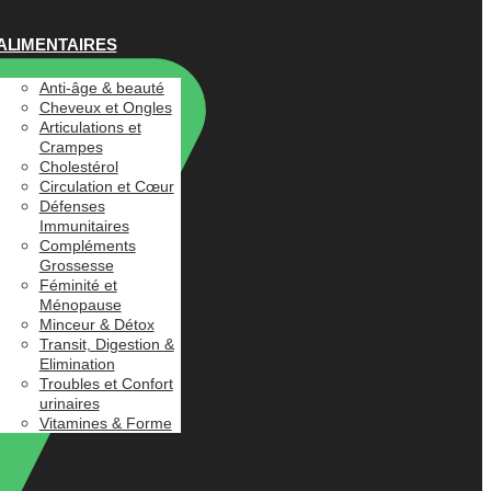
ALIMENTAIRES
Anti-âge & beauté
Cheveux et Ongles
Articulations et
Crampes
Cholestérol
Circulation et Cœur
Défenses
Immunitaires
Compléments
Grossesse
Féminité et
Ménopause
Minceur & Détox
Transit, Digestion &
Elimination
Troubles et Confort
urinaires
Vitamines & Forme