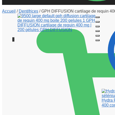
Accueil
/
Dentifrices
/
GPH DIFFUSION cartilage de requin 400
0
Hydra P
400 co