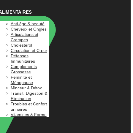
ALIMENTAIRES
Anti-âge & beauté
Cheveux et Ongles
Articulations et
Crampes
Cholestérol
Circulation et Cœur
Défenses
Immunitaires
Compléments
Grossesse
Féminité et
Ménopause
Minceur & Détox
Transit, Digestion &
Elimination
Troubles et Confort
urinaires
Vitamines & Forme