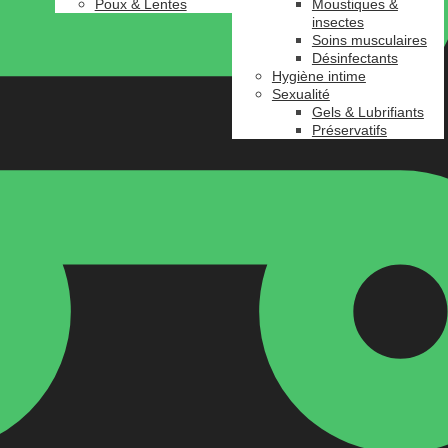
Poux & Lentes
Moustiques &
insectes
Soins musculaires
Désinfectants
Hygiène intime
Sexualité
Gels & Lubrifiants
Préservatifs