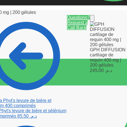
 mg | 200 gélules
Questions?
Request a
Call Back
GPH DIFFUSION
cartilage de
requin 400 mg |
200 gélules
245.00
د.م.
hyt's levure de bière et sélénium
mprimés
85.50
د.م.