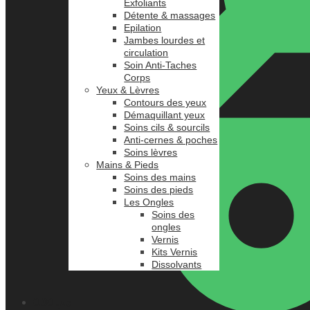
Exfoliants
Détente & massages
Epilation
Jambes lourdes et
circulation
Soin Anti-Taches
Corps
Yeux & Lèvres
Contours des yeux
Démaquillant yeux
Soins cils & sourcils
Anti-cernes & poches
Soins lèvres
Mains & Pieds
Soins des mains
Soins des pieds
Les Ongles
Soins des
ongles
Vernis
Kits Vernis
Dissolvants
0.00
د.م.