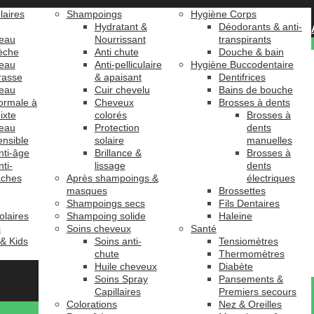
laires
Shampoings
Hygiène Corps
Hydratant &
Déodorants & anti-
eau
Nourrissant
transpirants
èche
Anti chute
Douche & bain
eau
Anti-pelliculaire
Hygiène Buccodentaire
rasse
& apaisant
Dentifrices
eau
Cuir chevelu
Bains de bouche
ormale à
Cheveux
Brosses à dents
ixte
colorés
Brosses à
eau
Protection
dents
ensible
solaire
manuelles
nti-âge
Brillance &
Brosses à
nti-
lissage
dents
âches
Après shampoings &
électriques
masques
Brossettes
Shampoings secs
Fils Dentaires
olaires
Shampoing solide
Haleine
s
Soins cheveux
Santé
 & Kids
Soins anti-
Tensiomètres
chute
Thermomètres
Huile cheveux
Diabète
Soins Spray
Pansements &
Capillaires
Premiers secours
Colorations
Nez & Oreilles