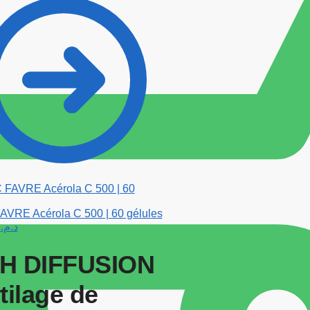
AVRE Acérola C 500 | 60 gélules
0
د.م.
H DIFFUSION
tilage de