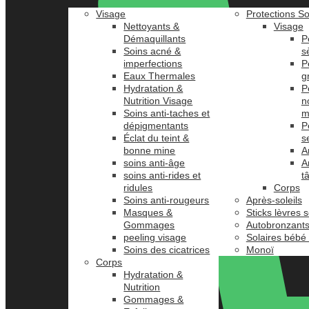
Visage
Protections So
Nettoyants &
Visage
Démaquillants
P
Soins acné &
s
imperfections
P
Eaux Thermales
g
Hydratation &
P
Nutrition Visage
n
Soins anti-taches et
m
dépigmentants
P
Éclat du teint &
s
bonne mine
A
soins anti-âge
A
soins anti-rides et
t
ridules
Corps
Soins anti-rougeurs
Après-soleils
Masques &
Sticks lèvres s
Gommages
Autobronzant
peeling visage
Solaires bébé
Soins des cicatrices
Monoï
Corps
Hydratation &
Nutrition
Gommages &