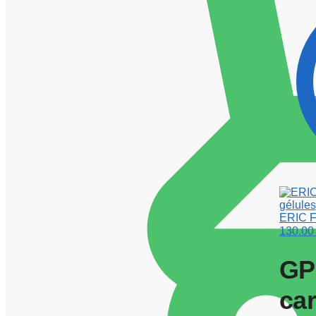
ERIC F
130.0
GP
car