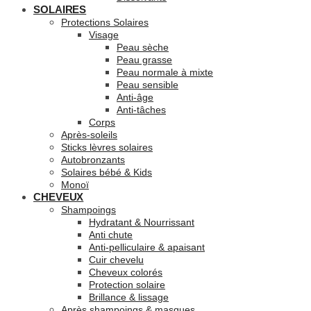
SOLAIRES
Protections Solaires
Visage
Peau sèche
Peau grasse
Peau normale à mixte
Peau sensible
Anti-âge
Anti-tâches
Corps
Après-soleils
Sticks lèvres solaires
Autobronzants
Solaires bébé & Kids
Monoï
CHEVEUX
Shampoings
Hydratant & Nourrissant
Anti chute
Anti-pelliculaire & apaisant
Cuir chevelu
Cheveux colorés
Protection solaire
Brillance & lissage
Après shampoings & masques