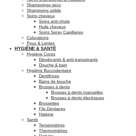
Shampoings secs
Shampoing solide
Soins cheveux
Soins anti-chute
Huile cheveux
Soins Spray Capillaires
Colorations
Poux & Lentes
HYGIÈNE & SANTÉ
Hygiène Corps
Déodorants & anti-transpirants
Douche & bain
Hygiène Buccodentaire
Dentifrices
Bains de bouche
Brosses à dents
Brosses à dents manuelles
Brosses à dents électriques
Brossettes
Fils Dentaires
Haleine
Santé
Tensiomètres
Thermomètres