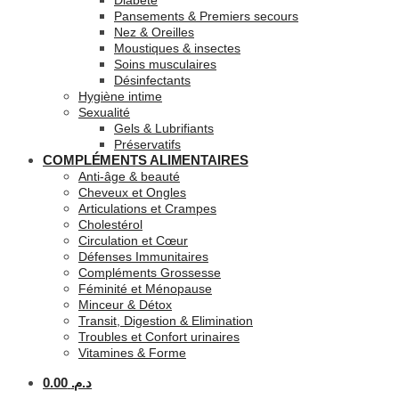
Diabète
Pansements & Premiers secours
Nez & Oreilles
Moustiques & insectes
Soins musculaires
Désinfectants
Hygiène intime
Sexualité
Gels & Lubrifiants
Préservatifs
COMPLÉMENTS ALIMENTAIRES
Anti-âge & beauté
Cheveux et Ongles
Articulations et Crampes
Cholestérol
Circulation et Cœur
Défenses Immunitaires
Compléments Grossesse
Féminité et Ménopause
Minceur & Détox
Transit, Digestion & Elimination
Troubles et Confort urinaires
Vitamines & Forme
0.00
د.م.