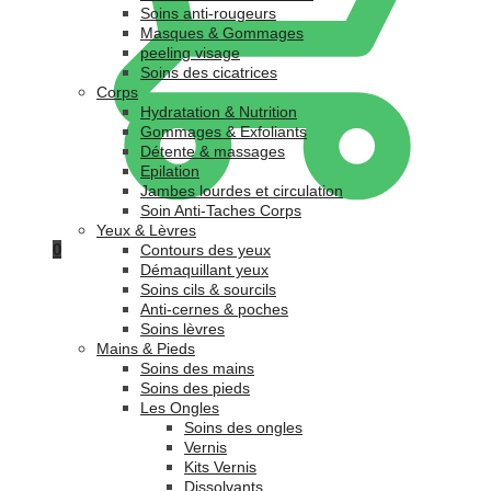
Soins anti-rougeurs
Masques & Gommages
peeling visage
Soins des cicatrices
Corps
Hydratation & Nutrition
Gommages & Exfoliants
Détente & massages
Epilation
Jambes lourdes et circulation
Soin Anti-Taches Corps
Yeux & Lèvres
0
Contours des yeux
Démaquillant yeux
Soins cils & sourcils
Anti-cernes & poches
Soins lèvres
Mains & Pieds
Soins des mains
Soins des pieds
Les Ongles
Soins des ongles
Vernis
Kits Vernis
Dissolvants