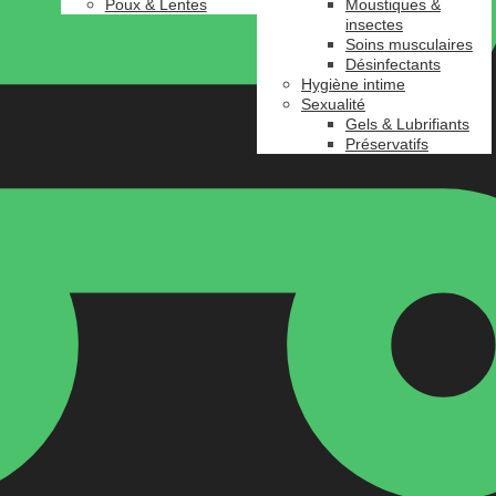
Poux & Lentes
Moustiques &
insectes
Soins musculaires
Désinfectants
Hygiène intime
Sexualité
Gels & Lubrifiants
Préservatifs