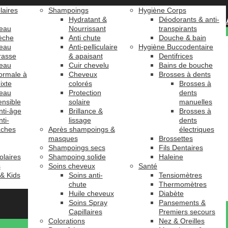
laires
Shampoings
Hygiène Corps
Hydratant &
Déodorants & anti-
eau
Nourrissant
transpirants
èche
Anti chute
Douche & bain
eau
Anti-pelliculaire
Hygiène Buccodentaire
rasse
& apaisant
Dentifrices
eau
Cuir chevelu
Bains de bouche
ormale à
Cheveux
Brosses à dents
ixte
colorés
Brosses à
eau
Protection
dents
ensible
solaire
manuelles
nti-âge
Brillance &
Brosses à
nti-
lissage
dents
âches
Après shampoings &
électriques
masques
Brossettes
Shampoings secs
Fils Dentaires
olaires
Shampoing solide
Haleine
s
Soins cheveux
Santé
 & Kids
Soins anti-
Tensiomètres
chute
Thermomètres
Huile cheveux
Diabète
Soins Spray
Pansements &
Capillaires
Premiers secours
Colorations
Nez & Oreilles