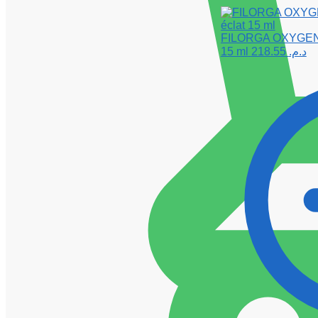
FILORGA OXYGEN-G
15 ml
218.55
د.م.