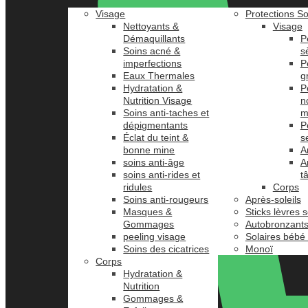
Visage
Protections So
Nettoyants &
Visage
Démaquillants
P
Soins acné &
s
imperfections
P
Eaux Thermales
g
Hydratation &
P
Nutrition Visage
n
Soins anti-taches et
m
dépigmentants
P
Éclat du teint &
s
bonne mine
A
soins anti-âge
A
soins anti-rides et
t
ridules
Corps
Soins anti-rougeurs
Après-soleils
Masques &
Sticks lèvres s
Gommages
Autobronzant
peeling visage
Solaires bébé
Soins des cicatrices
Monoï
Corps
Hydratation &
Nutrition
Gommages &