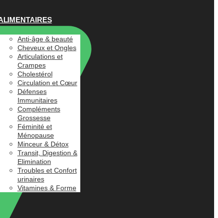
ALIMENTAIRES
Anti-âge & beauté
Cheveux et Ongles
Articulations et
Crampes
Cholestérol
Circulation et Cœur
Défenses
Immunitaires
Compléments
Grossesse
Féminité et
Ménopause
Minceur & Détox
Transit, Digestion &
Elimination
Troubles et Confort
urinaires
Vitamines & Forme