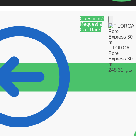
Questions?
Request a
Call Back
FILORGA
Pore
Express 30
ml
248.31
د.م.