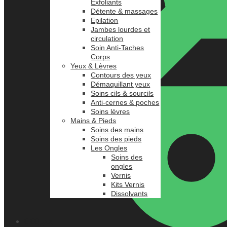
Exfoliants
Détente & massages
Epilation
Jambes lourdes et
circulation
Soin Anti-Taches
Corps
Yeux & Lèvres
Contours des yeux
Démaquillant yeux
Soins cils & sourcils
Anti-cernes & poches
Soins lèvres
Mains & Pieds
Soins des mains
Soins des pieds
Les Ongles
Soins des
ongles
Vernis
Kits Vernis
Dissolvants
0.00
د.م.