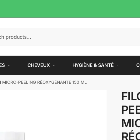
e
ES
CHEVEUX
HYGIÈNE & SANTÉ
C
N MICRO-PEELING RÉOXYGÉNANTE 150 ML
FI
PE
MI
RÉ