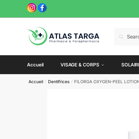
Skip
Skip
to
to
navigation
content
Recherche
Recherch
pour :
Accueil
VISAGE & CORPS
SOLAIR
Accueil
Dentifrices
FILORGA OXYGEN-PEEL LOTIO
/
/