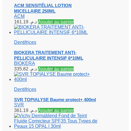
ACM SENSITÉLIAL LOTION
MICELLAIRE 250ML
ACM
161.19
د.م.
Ajouter au panier
Dentifrices
BIOKERA TRAITEMENT ANTI-
PELLICULAIRE INTENSIF 6*10ML
BIOKERA
335.82
د.م.
Ajouter au panier
Dentifrices
SVR TOPIALYSE Baume protect+ 400ml
SVR
361.19
د.م.
Ajouter au panier