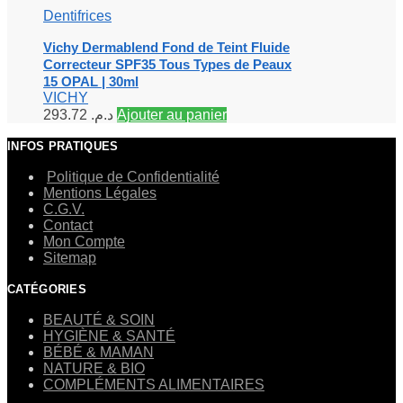
Dentifrices
Vichy Dermablend Fond de Teint Fluide
Correcteur SPF35 Tous Types de Peaux
15 OPAL | 30ml
VICHY
293.72
د.م.
Ajouter au panier
INFOS PRATIQUES
Politique de Confidentialité
Mentions Légales
C.G.V.
Contact
Mon Compte
Sitemap
CATÉGORIES
BEAUTÉ & SOIN
HYGIÈNE & SANTÉ
BÉBÉ & MAMAN
NATURE & BIO
COMPLÉMENTS ALIMENTAIRES