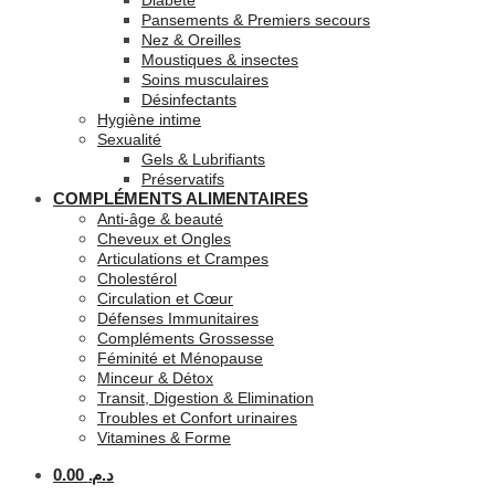
Diabète
Pansements & Premiers secours
Nez & Oreilles
Moustiques & insectes
Soins musculaires
Désinfectants
Hygiène intime
Sexualité
Gels & Lubrifiants
Préservatifs
COMPLÉMENTS ALIMENTAIRES
Anti-âge & beauté
Cheveux et Ongles
Articulations et Crampes
Cholestérol
Circulation et Cœur
Défenses Immunitaires
Compléments Grossesse
Féminité et Ménopause
Minceur & Détox
Transit, Digestion & Elimination
Troubles et Confort urinaires
Vitamines & Forme
0.00
د.م.