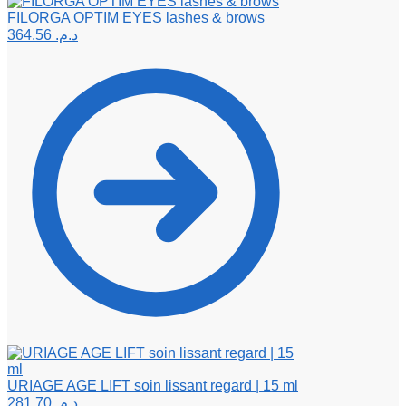
FILORGA OPTIM EYES lashes & brows
364.56
د.م.
URIAGE AGE LIFT soin lissant regard | 15 ml
281.70
د.م.