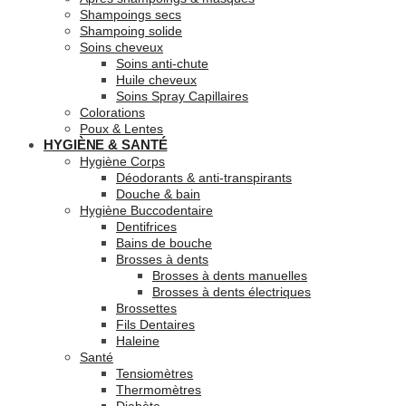
Shampoings secs
Shampoing solide
Soins cheveux
Soins anti-chute
Huile cheveux
Soins Spray Capillaires
Colorations
Poux & Lentes
HYGIÈNE & SANTÉ
Hygiène Corps
Déodorants & anti-transpirants
Douche & bain
Hygiène Buccodentaire
Dentifrices
Bains de bouche
Brosses à dents
Brosses à dents manuelles
Brosses à dents électriques
Brossettes
Fils Dentaires
Haleine
Santé
Tensiomètres
Thermomètres