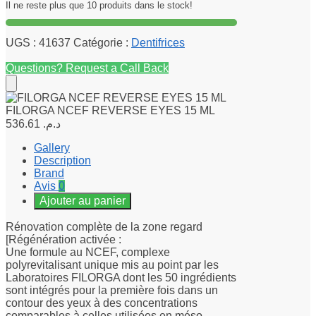
Il ne reste plus que 10 produits dans le stock!
UGS :
41637
Catégorie :
Dentifrices
Questions? Request a Call Back
FILORGA NCEF REVERSE EYES 15 ML
536.61
د.م.
Gallery
Description
Brand
Avis
0
Ajouter au panier
Rénovation complète de la zone regard
[Régénération activée :
Une formule au NCEF, complexe
polyrevitalisant unique mis au point par les
Laboratoires FILORGA dont les 50 ingrédients
sont intégrés pour la première fois dans un
contour des yeux à des concentrations
comparables à celles utilisées en méso-