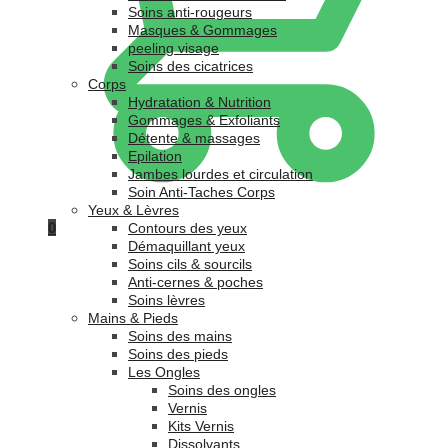
Soins anti-rougeurs
Masques & Gommages
peeling visage
Soins des cicatrices
Corps
Hydratation & Nutrition
Gommages & Exfoliants
Détente & massages
Epilation
Jambes lourdes et circulation
Soin Anti-Taches Corps
Yeux & Lèvres
0
Contours des yeux
Démaquillant yeux
Soins cils & sourcils
Anti-cernes & poches
Soins lèvres
Mains & Pieds
Soins des mains
Soins des pieds
Les Ongles
Soins des ongles
Vernis
Kits Vernis
Dissolvants