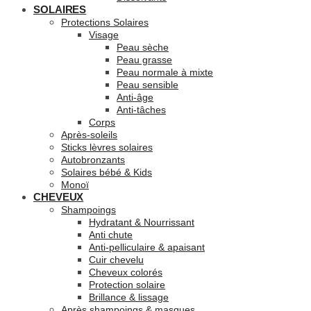
SOLAIRES
Protections Solaires
Visage
Peau sèche
Peau grasse
Peau normale à mixte
Peau sensible
Anti-âge
Anti-tâches
Corps
Après-soleils
Sticks lèvres solaires
Autobronzants
Solaires bébé & Kids
Monoï
CHEVEUX
Shampoings
Hydratant & Nourrissant
Anti chute
Anti-pelliculaire & apaisant
Cuir chevelu
Cheveux colorés
Protection solaire
Brillance & lissage
Après shampoings & masques