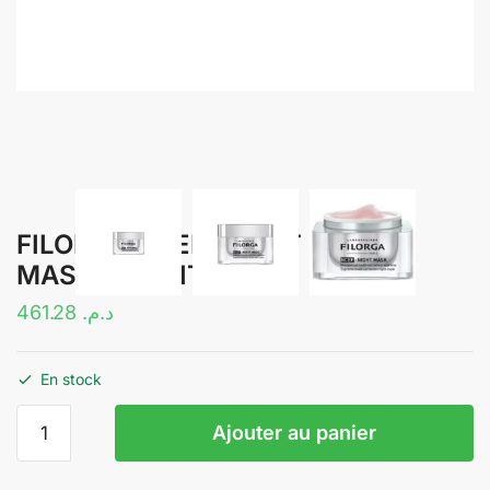
FILORGA NCEF-NIGHT MASK
MASQUE NUIT 50ML
461.28
د.م.
En stock
quantité
Ajouter au panier
de
FILORGA