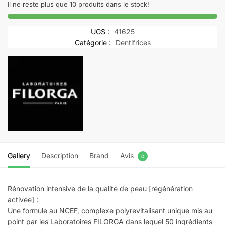
NCEF-
Il ne reste plus que 10 produits dans le stock!
NIGHT
MASK
UGS :
41625
MASQUE
Catégorie :
Dentifrices
NUIT
50ML
Gallery
Description
Brand
Avis
0
Rénovation intensive de la qualité de peau [régénération
activée] :
Une formule au NCEF, complexe polyrevitalisant unique mis au
point par les Laboratoires FILORGA dans lequel 50 ingrédients