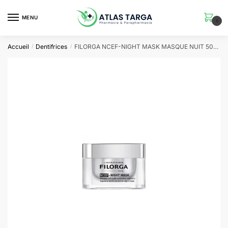
Skip
Skip
to
to
MENU
0
navigation
content
Accueil
Dentifrices
FILORGA NCEF-NIGHT MASK MASQUE NUIT 50ML
/
/