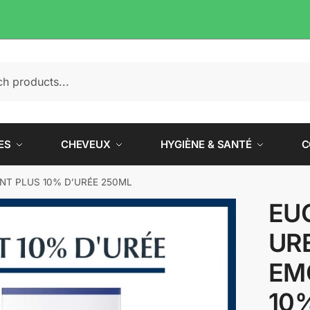
e
ES
CHEVEUX
HYGIÈNE & SANTÉ
C
NT PLUS 10% D’URÉE 250ML
EU
UR
EM
10