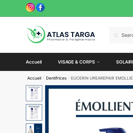
Skip
Skip
to
to
navigation
content
Recherche
Recherch
pour :
Accueil
VISAGE & CORPS
SOLAIR
Accueil
Dentifrices
EUCERIN UREAREPAIR EMOLLIE
/
/