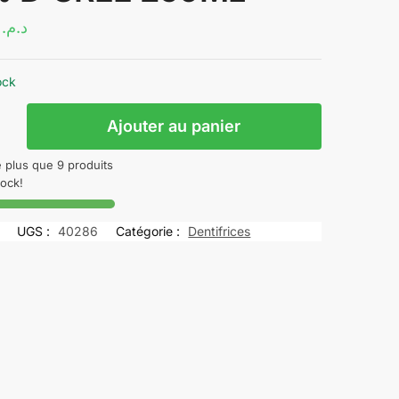
.50
د.م.
ock
Ajouter au panier
N
te plus que 9 produits
PAIR
tock!
ENT
UGS :
40286
Catégorie :
Dentifrices