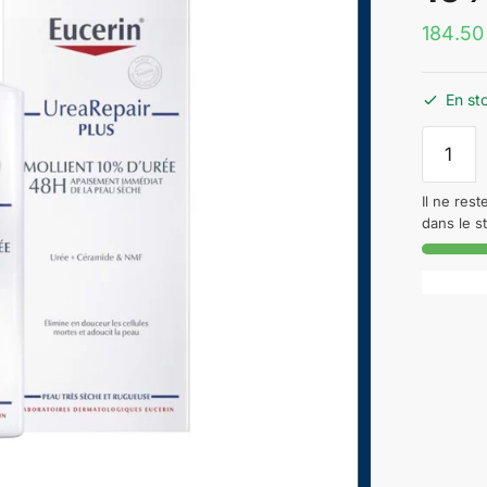
184
En st
quantité
de
EUCERI
Il ne res
UREARE
dans le s
EMOLLI
PLUS
10%
D'URÉE
250ML