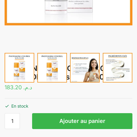
EUCERIN SUN PHOTOAGING
CONTROL Fluide spf 50 | 50ML
183.20
د.م.
En stock
quantité
Ajouter au panier
de
EUCERIN