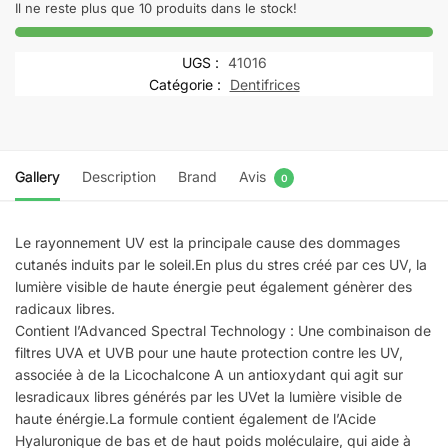
SUN
Il ne reste plus que 10 produits dans le stock!
PHOTOAGING
CONTROL
UGS :
41016
Fluide
Catégorie :
Dentifrices
spf
50
|
50ML
Gallery
Description
Brand
Avis
0
Le rayonnement UV est la principale cause des dommages
cutanés induits par le soleil.En plus du stres créé par ces UV, la
lumière visible de haute énergie peut également génèrer des
radicaux libres.
Contient l’Advanced Spectral Technology : Une combinaison de
filtres UVA et UVB pour une haute protection contre les UV,
associée à de la Licochalcone A un antioxydant qui agit sur
lesradicaux libres générés par les UVet la lumière visible de
haute énérgie.La formule contient également de l’Acide
Hyaluronique de bas et de haut poids moléculaire, qui aide à