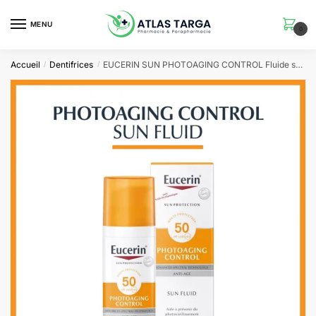
Skip
Skip
to
to
MENU
0
navigation
content
Accueil
Dentifrices
EUCERIN SUN PHOTOAGING CONTROL Fluide spf 50 | 50ML
/
/