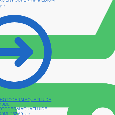
 DENT SUPER TIP MEDIUM
د.م.
OTODERM AQUAFLUIDE
40ML
262.69
د.م.