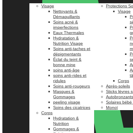
Visage
Protections So
Nettoyants &
Visage
Démaquillants
P
Soins acné &
s
imperfections
P
Eaux Thermales
g
Hydratation &
P
Nutrition Visage
n
Soins anti-taches et
m
dépigmentants
P
Éclat du teint &
s
bonne mine
A
soins anti-âge
A
soins anti-rides et
t
ridules
Corps
Soins anti-rougeurs
Après-soleils
Masques &
Sticks lèvres s
Gommages
Autobronzant
peeling visage
Solaires bébé
Soins des cicatrices
Monoï
Corps
Hydratation &
Nutrition
Gommages &