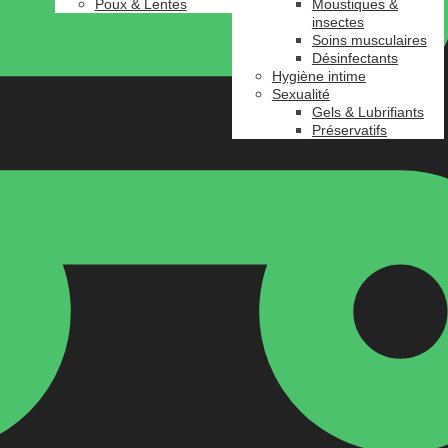
Poux & Lentes
Moustiques &
insectes
Soins musculaires
Désinfectants
Hygiène intime
Sexualité
Gels & Lubrifiants
Préservatifs