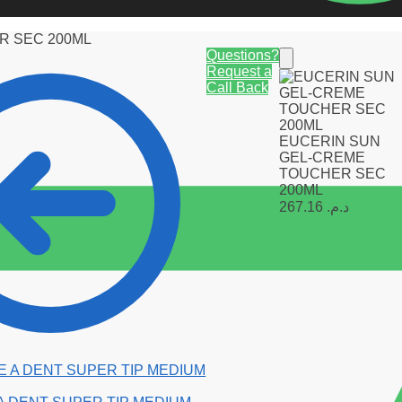
R SEC 200ML
Questions?
Request a
Call Back
EUCERIN SUN
GEL-CREME
TOUCHER SEC
200ML
267.16
د.م.