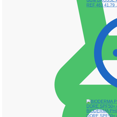
GUM BROSSE A
REF 463
41.79
BIODERMA PH
DORE SPF50+ 