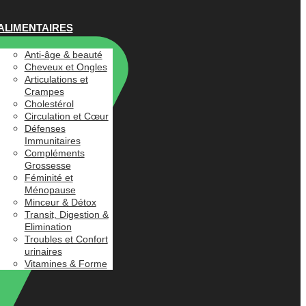
ALIMENTAIRES
Anti-âge & beauté
Cheveux et Ongles
Articulations et
Crampes
Cholestérol
Circulation et Cœur
Défenses
Immunitaires
Compléments
Grossesse
Féminité et
Ménopause
Minceur & Détox
Transit, Digestion &
Elimination
Troubles et Confort
urinaires
Vitamines & Forme