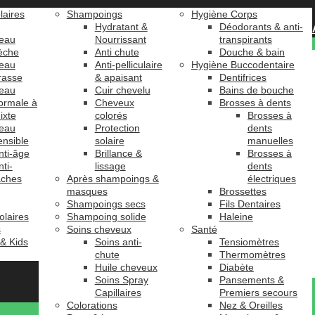
laires
Shampoings
Hygiène Corps
Hydratant &
Déodorants & anti-
eau
Nourrissant
transpirants
èche
Anti chute
Douche & bain
eau
Anti-pelliculaire
Hygiène Buccodentaire
rasse
& apaisant
Dentifrices
eau
Cuir chevelu
Bains de bouche
ormale à
Cheveux
Brosses à dents
ixte
colorés
Brosses à
eau
Protection
dents
ensible
solaire
manuelles
nti-âge
Brillance &
Brosses à
nti-
lissage
dents
âches
Après shampoings &
électriques
masques
Brossettes
Shampoings secs
Fils Dentaires
olaires
Shampoing solide
Haleine
s
Soins cheveux
Santé
 & Kids
Soins anti-
Tensiomètres
chute
Thermomètres
Huile cheveux
Diabète
Soins Spray
Pansements &
Capillaires
Premiers secours
Colorations
Nez & Oreilles