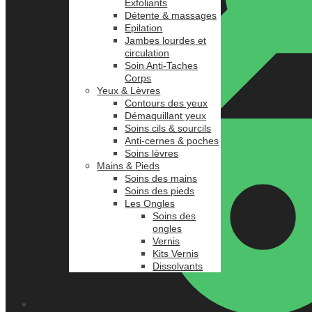
Exfoliants
Détente & massages
Epilation
Jambes lourdes et
circulation
Soin Anti-Taches
Corps
Yeux & Lèvres
Contours des yeux
Démaquillant yeux
Soins cils & sourcils
Anti-cernes & poches
Soins lèvres
Mains & Pieds
Soins des mains
Soins des pieds
Les Ongles
Soins des
ongles
Vernis
Kits Vernis
Dissolvants
0.00
د.م.