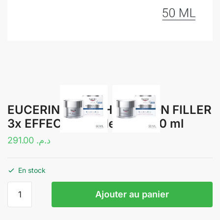
EUCERIN OFFRE HYALURON FILLER
3x EFFECT Soin de Nuit | 50 ml
291.00
د.م.
En stock
quantité
Ajouter au panier
de
EUCERIN