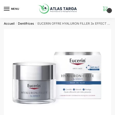
Skip
Skip
to
to
MENU
0
navigation
content
Accueil
Dentifrices
EUCERIN OFFRE HYALURON FILLER 3x EFFECT Soin de Nuit | 50 ml
/
/