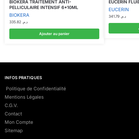
BIOKERA TRAITEMENT ANTI-
EUCERIN FLUI
PELLICULAIRE INTENSIF 6*10ML
EUCERIN
BIOKERA
341.79
د.م.
335.82
د.م.
Ajouter au panier
INFOS PRATIQUES
Politique de Confidentialité
Mentions Légales
C.G.V.
Contact
Mon Compte
Sitemap