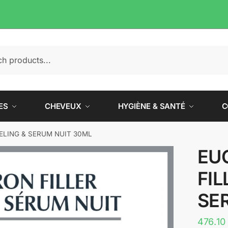
e
ES
CHEVEUX
HYGIÈNE & SANTÉ
C
ELING & SERUM NUIT 30ML
EU
FIL
SE
476.10