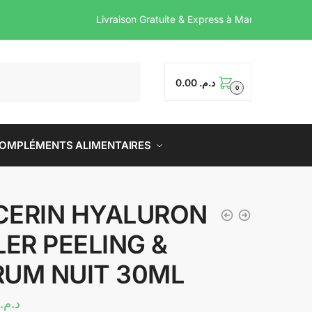
Livraison Gratuite & Express
0.00
د.م.
0
OMPLÉMENTS ALIMENTAIRES
CERIN HYALURON
LER PEELING &
RUM NUIT 30ML
د.م.