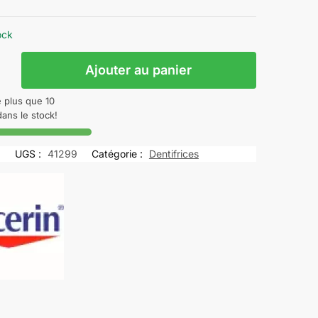
ock
Ajouter au panier
N
e plus que 10
RON
dans le stock!
G
UGS :
41299
Catégorie :
Dentifrices