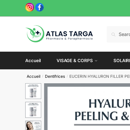
Skip
Skip
to
to
navigation
content
Recherche
Recherch
pour :
Accueil
VISAGE & CORPS
SOLAIR
Accueil
Dentifrices
EUCERIN HYALURON FILLER PE
/
/