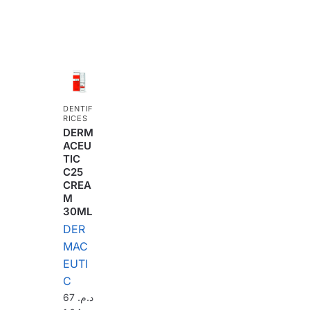
DENTIF
RICES
DERM
ACEU
TIC
C25
CREA
M
30ML
DER
MAC
EUTI
C
67
د.م.