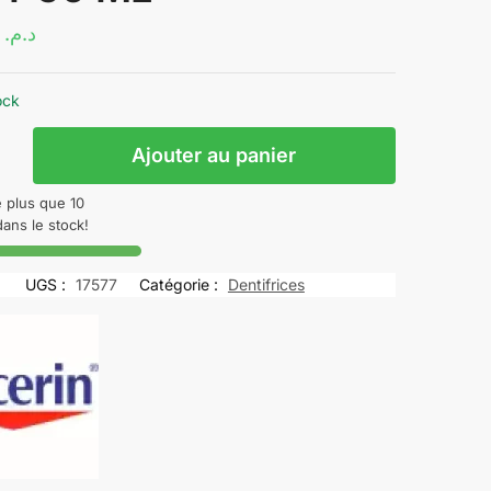
62.69
د.م.
ock
Ajouter au panier
N
e plus que 10
RON-
dans le stock!
UGS :
17577
Catégorie :
Dentifrices
CITY