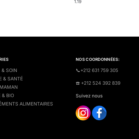
1.19
RIES
NOS COORDONNÉES:
 & SOIN
​📞+212 631 759 305
E & SANTÉ
☎️​ +212 524 392 839
 MAMAN
 & BIO
Suivez nous
MENTS ALIMENTAIRES