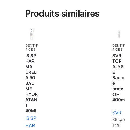
Produits similaires
DENTIF
DENTIF
RICES
RICES
ISISP
SVR
HAR
TOPI
MA
ALYS
URELI
E
A 50
Baum
BAU
e
ME
prote
HYDR
ct+
ATAN
400m
T
l
40ML
SVR
ISISP
36
د.م.
HAR
1.19