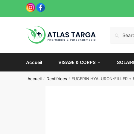
Skip
Skip
to
to
navigation
content
Recherche
Recherch
pour :
Accueil
VISAGE & CORPS
SOLAIR
Accueil
Dentifrices
EUCERIN HYALURON-FILLER + E
/
/