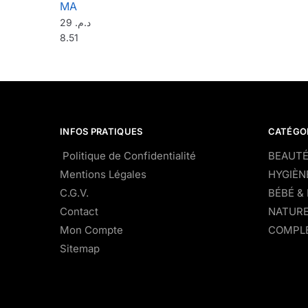
MA
29
د.م.
8.51
INFOS PRATIQUES
CATÉGO
Politique de Confidentialité
BEAUTÉ
Mentions Légales
HYGIÈN
C.G.V.
BÉBÉ &
Contact
NATURE
Mon Compte
COMPLÉ
Sitemap