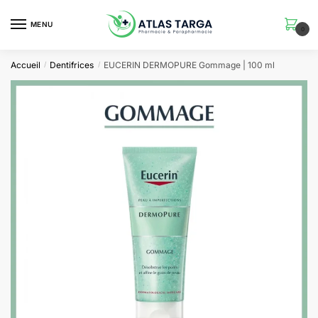
Skip
Skip
to
to
MENU
0
navigation
content
Accueil
Dentifrices
EUCERIN DERMOPURE Gommage | 100 ml
/
/