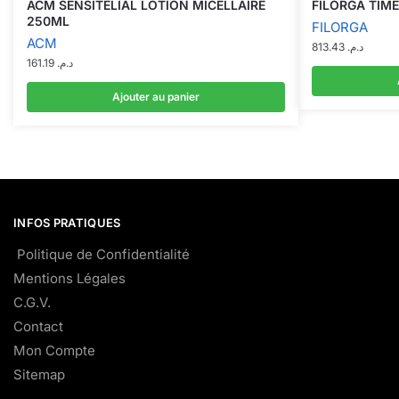
ACM SENSITÉLIAL LOTION MICELLAIRE
FILORGA TIME
250ML
FILORGA
ACM
813.43
د.م.
161.19
د.م.
Ajouter au panier
INFOS PRATIQUES
Politique de Confidentialité
Mentions Légales
C.G.V.
Contact
Mon Compte
Sitemap