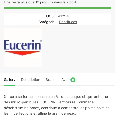
DERMOPURE
Il ne reste plus que 10 produits dans le stock!
Gommage
|
UGS :
41294
100
Catégorie :
Dentifrices
ml
Gallery
Description
Brand
Avis
0
Grâce à sa formule enrichie en Acide Lactique et qui renferme
des micro-particules, EUCERIN DermoPure Gommage
désobstrue les pores, contribue à combattre les points noirs et
les imperfections et affine le grain de peau.