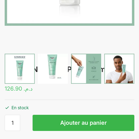
EUCERIN DERMOPURE Gommage |
100 ml
126.90
د.م.
En stock
quantité
Ajouter au panier
de
EUCERIN