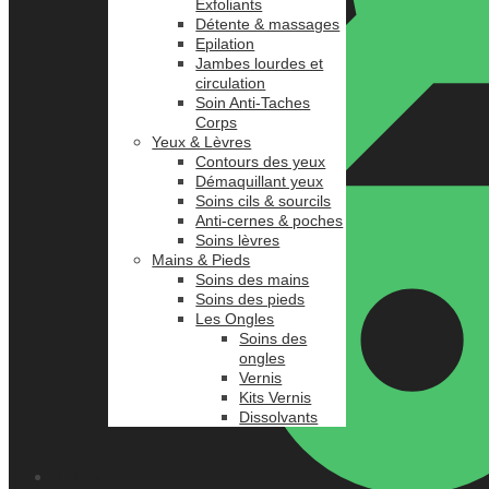
Exfoliants
Détente & massages
Epilation
Jambes lourdes et
circulation
Soin Anti-Taches
Corps
Yeux & Lèvres
Contours des yeux
Démaquillant yeux
Soins cils & sourcils
Anti-cernes & poches
Soins lèvres
Mains & Pieds
Soins des mains
Soins des pieds
Les Ongles
Soins des
ongles
Vernis
Kits Vernis
Dissolvants
0.00
د.م.