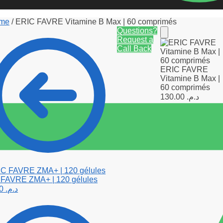
rme
/
ERIC FAVRE Vitamine B Max | 60 comprimés
Questions?
Request a
Call Back
ERIC FAVRE
Vitamine B Max |
60 comprimés
130.00
د.م.
FAVRE ZMA+ | 120 gélules
200.00
د.م.