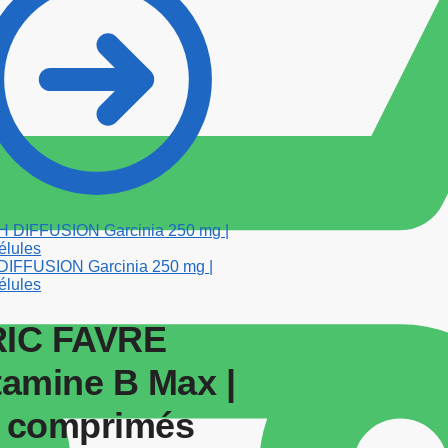
IFFUSION Garcinia 250 mg |
élules
IC FAVRE
tamine B Max |
 comprimés