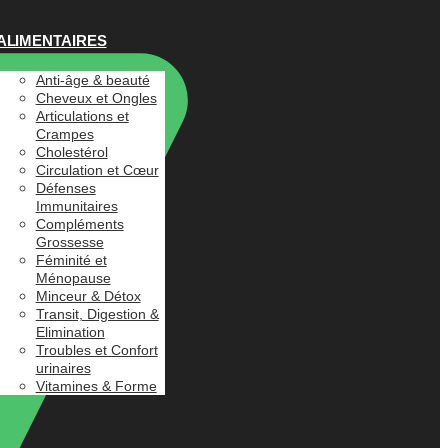
ALIMENTAIRES
Anti-âge & beauté
Cheveux et Ongles
Articulations et
Crampes
Cholestérol
Circulation et Cœur
Défenses
Immunitaires
Compléments
Grossesse
Féminité et
Ménopause
Minceur & Détox
Transit, Digestion &
Elimination
Troubles et Confort
urinaires
Vitamines & Forme