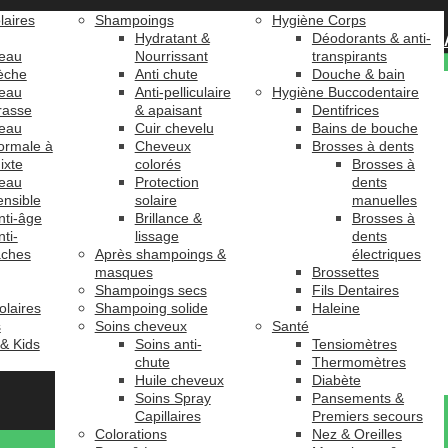
laires
Shampoings
Hygiène Corps
Hydratant &
Déodorants & anti-
eau
Nourrissant
transpirants
èche
Anti chute
Douche & bain
eau
Anti-pelliculaire
Hygiène Buccodentaire
rasse
& apaisant
Dentifrices
eau
Cuir chevelu
Bains de bouche
ormale à
Cheveux
Brosses à dents
ixte
colorés
Brosses à
eau
Protection
dents
ensible
solaire
manuelles
nti-âge
Brillance &
Brosses à
nti-
lissage
dents
âches
Après shampoings &
électriques
masques
Brossettes
Shampoings secs
Fils Dentaires
olaires
Shampoing solide
Haleine
s
Soins cheveux
Santé
 & Kids
Soins anti-
Tensiomètres
chute
Thermomètres
Huile cheveux
Diabète
Soins Spray
Pansements &
Capillaires
Premiers secours
Colorations
Nez & Oreilles