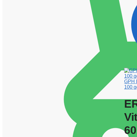
GPH D
100 g
ER
Vi
60