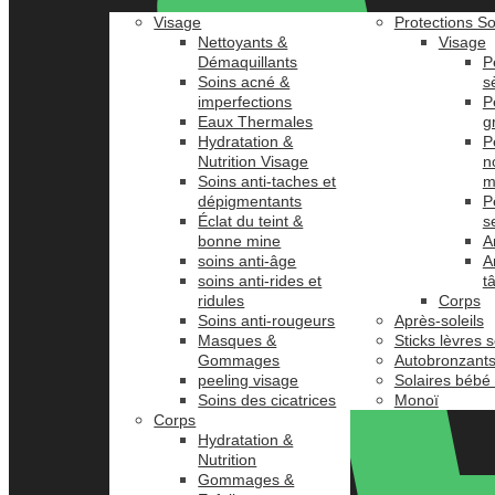
Visage
Protections So
Nettoyants &
Visage
Démaquillants
P
Soins acné &
s
imperfections
P
Eaux Thermales
g
Hydratation &
P
Nutrition Visage
n
Soins anti-taches et
m
dépigmentants
P
Éclat du teint &
s
bonne mine
A
soins anti-âge
A
soins anti-rides et
t
ridules
Corps
Soins anti-rougeurs
Après-soleils
Masques &
Sticks lèvres s
Gommages
Autobronzant
peeling visage
Solaires bébé
Soins des cicatrices
Monoï
Corps
Hydratation &
Nutrition
Gommages &