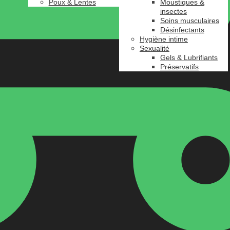
Poux & Lentes
Moustiques &
insectes
Soins musculaires
Désinfectants
Hygiène intime
Sexualité
Gels & Lubrifiants
Préservatifs