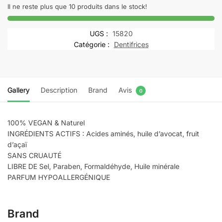
BIO
Il ne reste plus que 10 produits dans le stock!
SMOOTH
BS16
UGS :
15820
SMOOTHING
Catégorie :
Dentifrices
CONDITIONER
250ML
Gallery
Description
Brand
Avis
0
100% VEGAN & Naturel
INGRÉDIENTS ACTIFS : Acides aminés, huile d’avocat, fruit
d’açaï
SANS CRUAUTÉ
LIBRE DE Sel, Paraben, Formaldéhyde, Huile minérale
PARFUM HYPOALLERGÉNIQUE
Brand