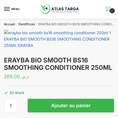
Skip
Skip
to
to
MENU
0
navigation
content
Accueil
Dentifrices
ERAYBA BIO SMOOTH BS16 SMOOTHING CONDITIONER 250ML
/
/
ERAYBA BIO SMOOTH BS16
SMOOTHING CONDITIONER 250ML
269.00
د.م.
En stock
quantité
Ajouter au panier
de
ERAYBA