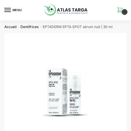
Skip
Skip
to
to
MENU
0
navigation
content
Accueil
Dentifrices
EPTADERM EPTA SPOT sérum nuit | 30 ml
/
/