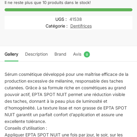
EPTA
Il ne reste plus que 10 produits dans le stock!
SPOT
sérum
UGS :
41538
nuit
Catégorie :
Dentifrices
|
30
ml
Gallery
Description
Brand
Avis
0
Sérum cosmétique développé pour une maîtrise efficace de la
production excessive de mélanine, responsable des taches
cutanées. Grâce à sa formule riche en cosmétiques au grand
pouvoir actif, EPTA SPOT NUIT permet une réduction visible
des taches, donnant à la peau plus de luminosité et
d’homogénéité. La texture lisse et non grasse de EPTA SPOT
NUIT garantit un parfait confort d’application et assure une
excellente tolérance.
Conseils d’utilisation :
Appliquer EPTA SPOT NUIT une fois par jour, le soir, sur les