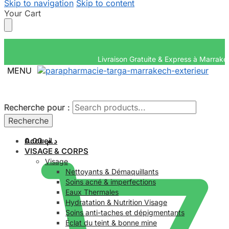
Skip to navigation
Skip to content
Your Cart
Livraison Gratuite & E
MENU
Recherche pour :
Recherche pour :
Recherche
Recherche
Accueil
0.00
د.م.
VISAGE & CORPS
Visage
Nettoyants & Démaquillants
Soins acné & imperfections
Eaux Thermales
Hydratation & Nutrition Visage
Soins anti-taches et dépigmentants
Éclat du teint & bonne mine