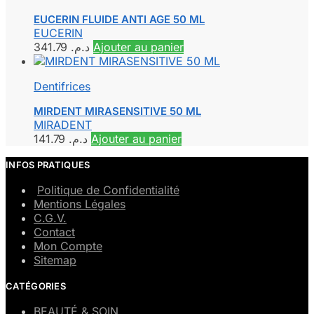
EUCERIN FLUIDE ANTI AGE 50 ML
EUCERIN
341.79
د.م.
Ajouter au panier
Dentifrices
MIRDENT MIRASENSITIVE 50 ML
MIRADENT
141.79
د.م.
Ajouter au panier
INFOS PRATIQUES
Politique de Confidentialité
Mentions Légales
C.G.V.
Contact
Mon Compte
Sitemap
CATÉGORIES
BEAUTÉ & SOIN