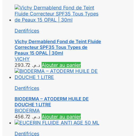
Dentifrices
Vichy Dermablend Fond de Teint Fluide
Correcteur SPF35 Tous Types de
Peaux 15 OPAL | 30ml
VICHY
293.72
د.م.
Ajouter au panier
Dentifrices
BIODERMA – ATODERM HUILE DE
DOUCHE 1 LITRE
BIODERMA
456.72
د.م.
Ajouter au panier
Dentifrices