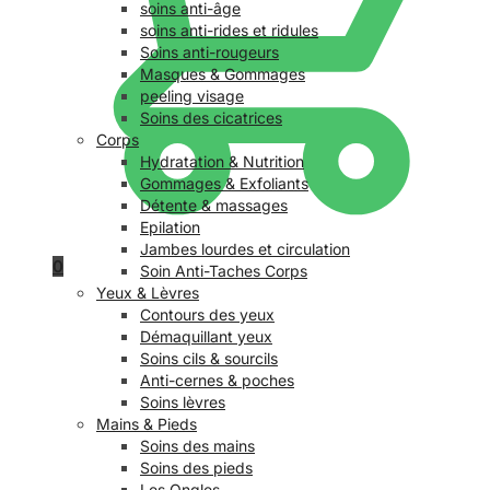
soins anti-âge
soins anti-rides et ridules
Soins anti-rougeurs
Masques & Gommages
peeling visage
Soins des cicatrices
Corps
Hydratation & Nutrition
Gommages & Exfoliants
Détente & massages
Epilation
Jambes lourdes et circulation
0
Soin Anti-Taches Corps
Yeux & Lèvres
Contours des yeux
Démaquillant yeux
Soins cils & sourcils
Anti-cernes & poches
Soins lèvres
Mains & Pieds
Soins des mains
Soins des pieds
Les Ongles