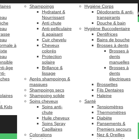
laires
Shampoings
Hygiène Corps
Hydratant &
Déodorants & anti-
eau
Nourrissant
transpirants
èche
Anti chute
Douche & bain
eau
Anti-pelliculaire
Hygiène Buccodentaire
rasse
& apaisant
Dentifrices
eau
Cuir chevelu
Bains de bouche
ormale à
Cheveux
Brosses à dents
ixte
colorés
Brosses à
eau
Protection
dents
ensible
solaire
manuelles
nti-âge
Brillance &
Brosses à
nti-
lissage
dents
âches
Après shampoings &
électriques
masques
Brossettes
Shampoings secs
Fils Dentaires
olaires
Shampoing solide
Haleine
s
Soins cheveux
Santé
 & Kids
Soins anti-
Tensiomètres
chute
Thermomètres
Huile cheveux
Diabète
Soins Spray
Pansements &
Capillaires
Premiers secours
Colorations
Nez & Oreilles