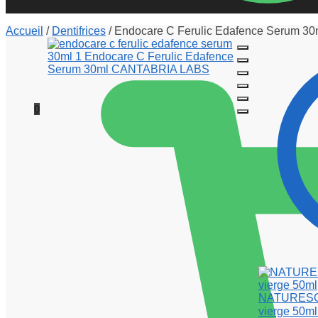
Accueil
/
Dentifrices
/
Endocare C Ferulic Edafence Serum 30
0
NATURESOIN
vierge 50ml