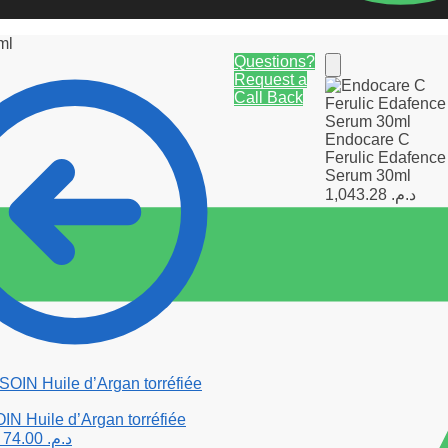
ml
Questions?
Request a
Call Back
Endocare C
Ferulic Edafence
Serum 30ml
1,043.28
د.م.
 Huile d’Argan torréfiée
74.00
د.م.