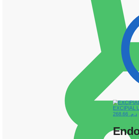
EXCIPIAL 
268.66
د.م.
Endo