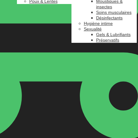
Poux & Lentes
Moustiques &
insectes
Soins musculaires
Désinfectants
Hygiène intime
Sexualité
Gels & Lubrifiants
Préservatifs