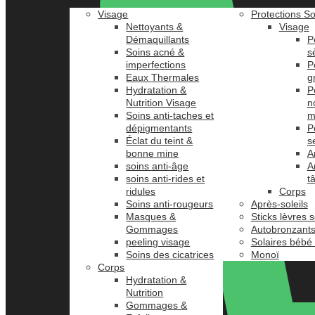
Visage
Protections So
Nettoyants &
Visage
Démaquillants
P
Soins acné &
s
imperfections
P
Eaux Thermales
g
Hydratation &
P
Nutrition Visage
n
Soins anti-taches et
m
dépigmentants
P
Éclat du teint &
s
bonne mine
A
soins anti-âge
A
soins anti-rides et
t
ridules
Corps
Soins anti-rougeurs
Après-soleils
Masques &
Sticks lèvres s
Gommages
Autobronzant
peeling visage
Solaires bébé
Soins des cicatrices
Monoï
Corps
Hydratation &
Nutrition
Gommages &