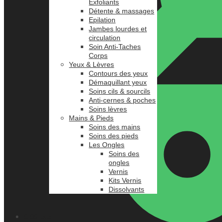
Exfoliants
Détente & massages
Epilation
Jambes lourdes et
circulation
Soin Anti-Taches
Corps
Yeux & Lèvres
Contours des yeux
Démaquillant yeux
Soins cils & sourcils
Anti-cernes & poches
Soins lèvres
Mains & Pieds
Soins des mains
Soins des pieds
Les Ongles
Soins des
ongles
Vernis
Kits Vernis
Dissolvants
0.00
د.م.