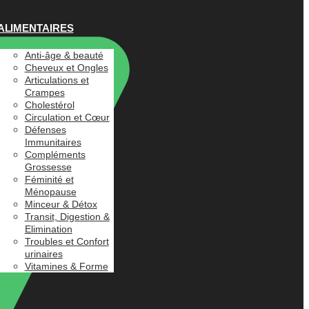
ALIMENTAIRES
Anti-âge & beauté
Cheveux et Ongles
Articulations et
Crampes
Cholestérol
Circulation et Cœur
Défenses
Immunitaires
Compléments
Grossesse
Féminité et
Ménopause
Minceur & Détox
Transit, Digestion &
Elimination
Troubles et Confort
urinaires
Vitamines & Forme