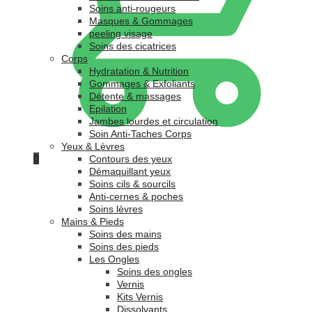
Soins anti-rougeurs
Masques & Gommages
peeling visage
Soins des cicatrices
Corps
Hydratation & Nutrition
Gommages & Exfoliants
Détente & massages
Epilation
Jambes lourdes et circulation
Soin Anti-Taches Corps
Yeux & Lèvres
0
Contours des yeux
Démaquillant yeux
Soins cils & sourcils
Anti-cernes & poches
Soins lèvres
Mains & Pieds
Soins des mains
Soins des pieds
Les Ongles
Soins des ongles
Vernis
Kits Vernis
Dissolvants