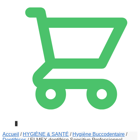
0
Accueil
/
HYGIÈNE & SANTÉ
/
Hygiène Buccodentaire
/
Dentifrices
/
ELMEX dentifrice Sensitive Professionnel