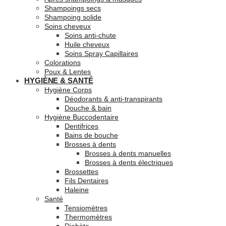
Shampoings secs
Shampoing solide
Soins cheveux
Soins anti-chute
Huile cheveux
Soins Spray Capillaires
Colorations
Poux & Lentes
HYGIÈNE & SANTÉ
Hygiène Corps
Déodorants & anti-transpirants
Douche & bain
Hygiène Buccodentaire
Dentifrices
Bains de bouche
Brosses à dents
Brosses à dents manuelles
Brosses à dents électriques
Brossettes
Fils Dentaires
Haleine
Santé
Tensiomètres
Thermomètres