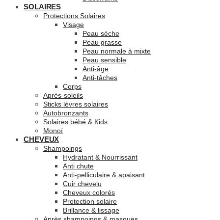
SOLAIRES
Protections Solaires
Visage
Peau sèche
Peau grasse
Peau normale à mixte
Peau sensible
Anti-âge
Anti-tâches
Corps
Après-soleils
Sticks lèvres solaires
Autobronzants
Solaires bébé & Kids
Monoï
CHEVEUX
Shampoings
Hydratant & Nourrissant
Anti chute
Anti-pelliculaire & apaisant
Cuir chevelu
Cheveux colorés
Protection solaire
Brillance & lissage
Après shampoings & masques