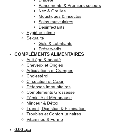
Diabète
Pansements & Premiers secours
Nez & Oreilles
Moustiques & insectes
Soins musculaires
Désinfectants
Hygiène intime
Sexualité
Gels & Lubrifiants
Préservatifs
COMPLÉMENTS ALIMENTAIRES
Anti-âge & beauté
Cheveux et Ongles
Articulations et Crampes
Cholestérol
Circulation et Cœur
Défenses Immunitaires
Compléments Grossesse
Féminité et Ménopause
Minceur & Détox
Transit, Digestion & Elimination
Troubles et Confort urinaires
Vitamines & Forme
0.00
د.م.