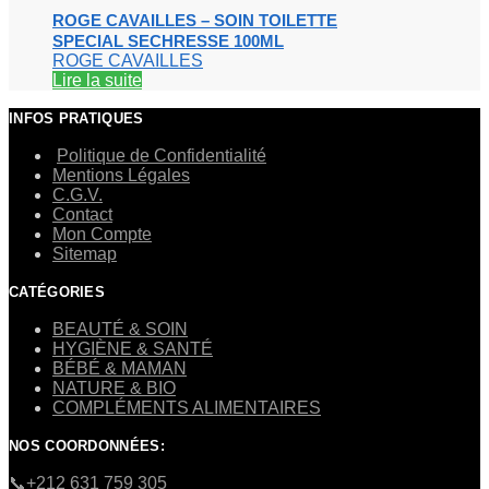
ROGE CAVAILLES – SOIN TOILETTE
SPECIAL SECHRESSE 100ML
ROGE CAVAILLES
Lire la suite
INFOS PRATIQUES
Politique de Confidentialité
Mentions Légales
C.G.V.
Contact
Mon Compte
Sitemap
CATÉGORIES
BEAUTÉ & SOIN
HYGIÈNE & SANTÉ
BÉBÉ & MAMAN
NATURE & BIO
COMPLÉMENTS ALIMENTAIRES
NOS COORDONNÉES:
​📞+212 631 759 305