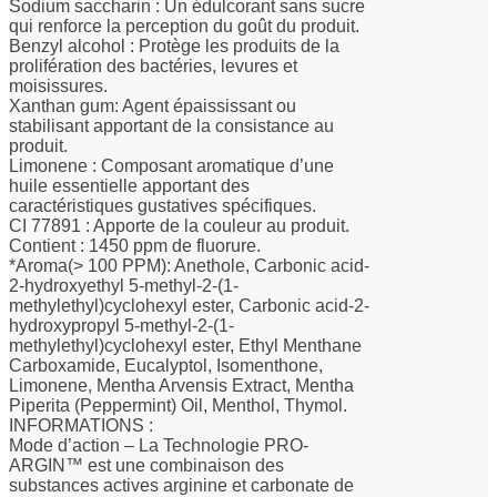
Sodium saccharin : Un édulcorant sans sucre
qui renforce la perception du goût du produit.
Benzyl alcohol : Protège les produits de la
prolifération des bactéries, levures et
moisissures.
Xanthan gum: Agent épaississant ou
stabilisant apportant de la consistance au
produit.
Limonene : Composant aromatique d’une
huile essentielle apportant des
caractéristiques gustatives spécifiques.
CI 77891 : Apporte de la couleur au produit.
Contient : 1450 ppm de fluorure.
*Aroma(> 100 PPM): Anethole, Carbonic acid-
2-hydroxyethyl 5-methyl-2-(1-
methylethyl)cyclohexyl ester, Carbonic acid-2-
hydroxypropyl 5-methyl-2-(1-
methylethyl)cyclohexyl ester, Ethyl Menthane
Carboxamide, Eucalyptol, Isomenthone,
Limonene, Mentha Arvensis Extract, Mentha
Piperita (Peppermint) Oil, Menthol, Thymol.
INFORMATIONS :
Mode d’action – La Technologie PRO-
ARGIN™ est une combinaison des
substances actives arginine et carbonate de