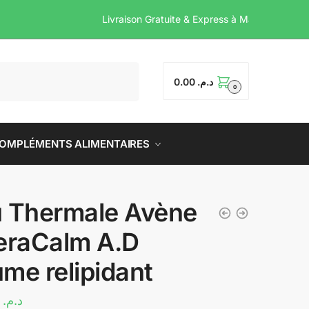
Livraison Gratuite & Expr
0.00
د.م.
0
OMPLÉMENTS ALIMENTAIRES
 Thermale Avène
eraCalm A.D
me relipidant
44.78
د.م.