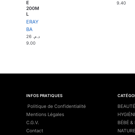
E
9.40
200M
L
ERAY
BA
26
د.م.
9.00
INFOS PRATIQUES
CATÉGO
Politique de Confidentialité
BEAUTÉ
Mentions Légales
HYGIÈN
C.G.V.
BÉBÉ &
Contact
NATURE