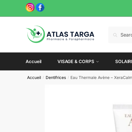
Skip
Skip
to
to
navigation
content
Recherche
Recherch
pour :
Accueil
VISAGE & CORPS
SOLAIR
Accueil
Dentifrices
Eau Thermale Avène – XeraCalm
/
/