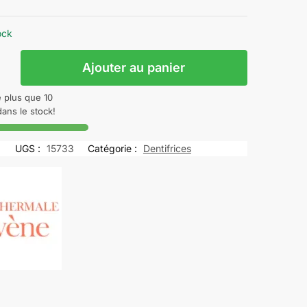
ock
Ajouter au panier
e plus que 10
le
dans le stock!
UGS :
15733
Catégorie :
Dentifrices
lm
nt