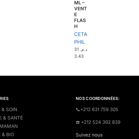
ML –
VENT
E
FLAS
H
CETA
PHIL
31
د.م.
3.43
RIES
NOS COORDONNÉES:
 & SOIN
​📞+212 631 759 305
E & SANTÉ
☎️​ +212 524 392 839
 MAMAN
 & BIO
Suivez nous