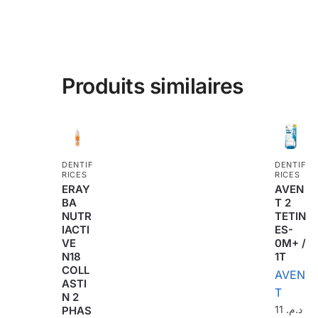
Produits similaires
DENTIF
DENTIF
RICES
RICES
ERAY
AVEN
BA
T 2
NUTR
TETIN
IACTI
ES-
VE
0M+ /
N18
1T
COLL
AVEN
ASTI
T
N 2
11
د.م.
PHAS