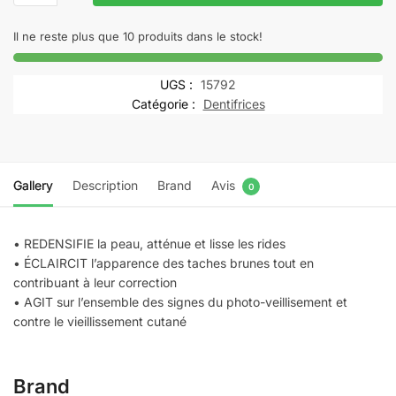
Ducray
—
Il ne reste plus que 10 produits dans le stock!
Sérum
Global
UGS :
15792
Photo-
Catégorie :
Dentifrices
vieillissement
—
Soin
éclaircissant
Gallery
Description
Brand
Avis
0
—
Melascreen
• REDENSIFIE la peau, atténue et lisse les rides
• ÉCLAIRCIT l’apparence des taches brunes tout en
contribuant à leur correction
• AGIT sur l’ensemble des signes du photo-veillisement et
contre le vieillissement cutané
Brand