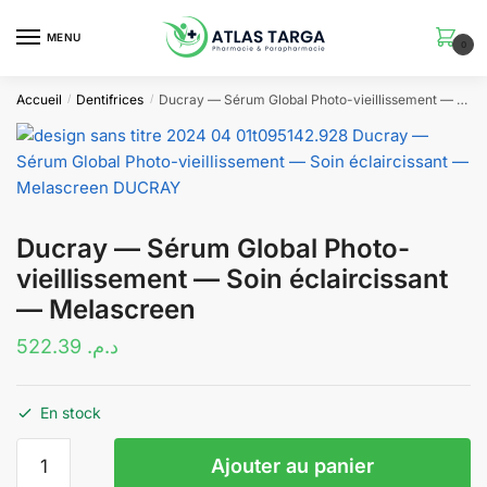
Skip
Skip
to
to
MENU
0
navigation
content
Accueil
Dentifrices
Ducray — Sérum Global Photo-vieillissement — Soin éclaircissant — Melascreen
/
/
Ducray — Sérum Global Photo-
vieillissement — Soin éclaircissant
— Melascreen
522.39
د.م.
En stock
quantité
Ajouter au panier
de