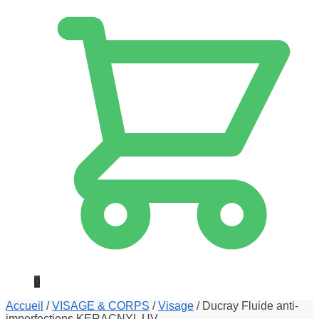
0
Accueil
/
VISAGE & CORPS
/
Visage
/
Ducray Fluide anti-
imperfections KERACNYL UV