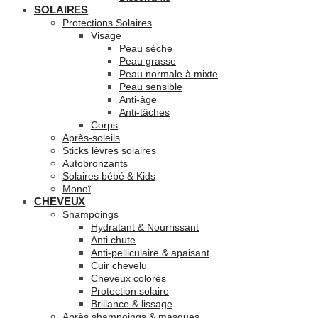
SOLAIRES
Protections Solaires
Visage
Peau sèche
Peau grasse
Peau normale à mixte
Peau sensible
Anti-âge
Anti-tâches
Corps
Après-soleils
Sticks lèvres solaires
Autobronzants
Solaires bébé & Kids
Monoï
CHEVEUX
Shampoings
Hydratant & Nourrissant
Anti chute
Anti-pelliculaire & apaisant
Cuir chevelu
Cheveux colorés
Protection solaire
Brillance & lissage
Après shampoings & masques