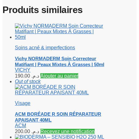
Produits similaires
Soins acné & imperfections
Vichy NORMADERM Soin Correcteur
Matifiant | Peaux Mixtes À Grasses | 50ml
VICHY
190.00
د.م.
Ajouter au panier
Out of stock
Visage
ACM BORÉADE R SOIN RÉPARATEUR
APAISANT 40ML
ACM
200.00
د.م.
Recevez une notification