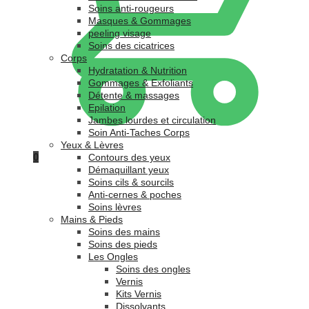
Soins anti-rougeurs
Masques & Gommages
peeling visage
Soins des cicatrices
Corps
Hydratation & Nutrition
Gommages & Exfoliants
Détente & massages
Epilation
Jambes lourdes et circulation
Soin Anti-Taches Corps
Yeux & Lèvres
0
Contours des yeux
Démaquillant yeux
Soins cils & sourcils
Anti-cernes & poches
Soins lèvres
Mains & Pieds
Soins des mains
Soins des pieds
Les Ongles
Soins des ongles
Vernis
Kits Vernis
Dissolvants