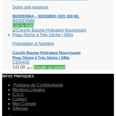
Soins anti-rougeurs
BIODERMA – SENSIBIO H2O 250 ML
BIODERMA
Lire la suite
Hydratation & Nutrition
CeraVe Baume Hydratant Nourrissant
Peau Sèche à Très Sèche | 340g
CERAVE
141.00
د.م.
Ajouter au panier
INFOS PRATIQUES
Politique de Confidentialité
Mentions Légales
C.G.V.
Contact
Mon Compte
Sitemap