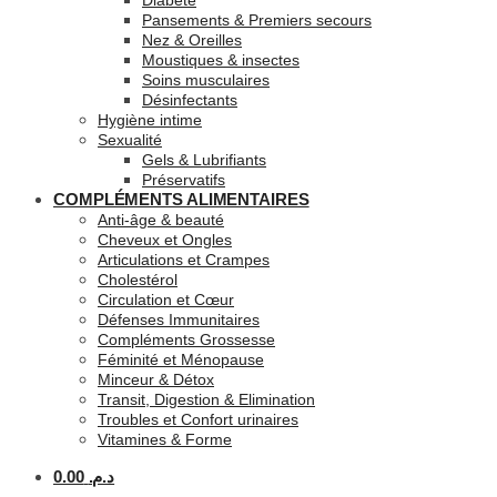
Diabète
Pansements & Premiers secours
Nez & Oreilles
Moustiques & insectes
Soins musculaires
Désinfectants
Hygiène intime
Sexualité
Gels & Lubrifiants
Préservatifs
COMPLÉMENTS ALIMENTAIRES
Anti-âge & beauté
Cheveux et Ongles
Articulations et Crampes
Cholestérol
Circulation et Cœur
Défenses Immunitaires
Compléments Grossesse
Féminité et Ménopause
Minceur & Détox
Transit, Digestion & Elimination
Troubles et Confort urinaires
Vitamines & Forme
0.00
د.م.