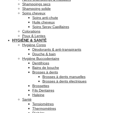
Shampoings secs
Shampoing solide
Soins cheveux
Soins anti-chute
Huile cheveux
Soins Spray Capillaires
Colorations
Poux & Lentes
HYGIÈNE & SANTÉ
Hygiène Corps
Déodorants & anti-transpirants
Douche & bain
Hygiène Buccodentaire
Dentifrices
Bains de bouche
Brosses à dents
Brosses à dents manuelles
Brosses à dents électriques
Brossettes
Fils Dentaires
Haleine
Santé
Tensiomètres
Thermomètres