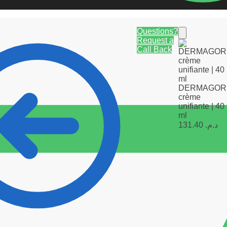
Questions?
Request a
Call Back
DERMAGOR
crème
unifiante | 40
ml
131.40
د.م.