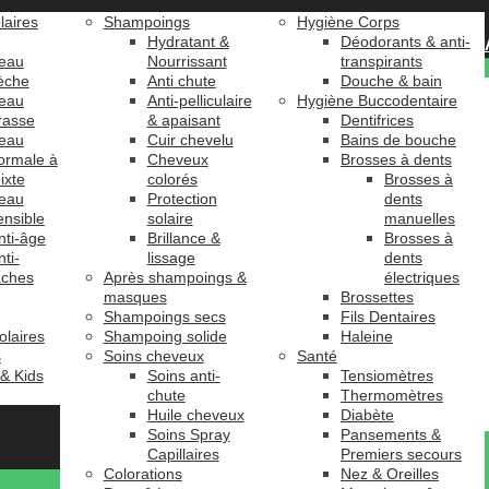
laires
Shampoings
Hygiène Corps
Hydratant &
Déodorants & anti-
eau
Nourrissant
transpirants
èche
Anti chute
Douche & bain
eau
Anti-pelliculaire
Hygiène Buccodentaire
rasse
& apaisant
Dentifrices
eau
Cuir chevelu
Bains de bouche
ormale à
Cheveux
Brosses à dents
ixte
colorés
Brosses à
eau
Protection
dents
ensible
solaire
manuelles
nti-âge
Brillance &
Brosses à
nti-
lissage
dents
âches
Après shampoings &
électriques
masques
Brossettes
Shampoings secs
Fils Dentaires
olaires
Shampoing solide
Haleine
s
Soins cheveux
Santé
 & Kids
Soins anti-
Tensiomètres
chute
Thermomètres
Huile cheveux
Diabète
Soins Spray
Pansements &
Capillaires
Premiers secours
Colorations
Nez & Oreilles