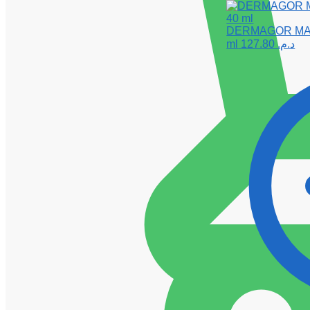
DERMAGOR MATID
ml
127.80
د.م.