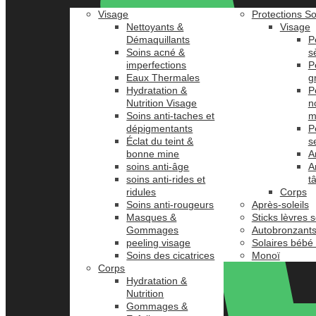
Visage
Protections So
Nettoyants &
Visage
Démaquillants
P
Soins acné &
s
imperfections
P
Eaux Thermales
g
Hydratation &
P
Nutrition Visage
n
Soins anti-taches et
m
dépigmentants
P
Éclat du teint &
s
bonne mine
A
soins anti-âge
A
soins anti-rides et
t
ridules
Corps
Soins anti-rougeurs
Après-soleils
Masques &
Sticks lèvres s
Gommages
Autobronzant
peeling visage
Solaires bébé
Soins des cicatrices
Monoï
Corps
Hydratation &
Nutrition
Gommages &