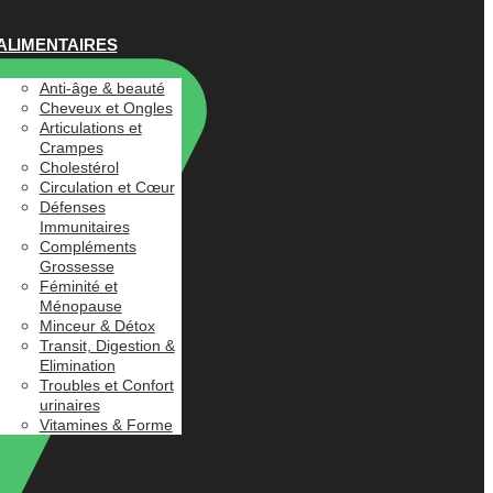
ALIMENTAIRES
Anti-âge & beauté
Cheveux et Ongles
Articulations et
Crampes
Cholestérol
Circulation et Cœur
Défenses
Immunitaires
Compléments
Grossesse
Féminité et
Ménopause
Minceur & Détox
Transit, Digestion &
Elimination
Troubles et Confort
urinaires
Vitamines & Forme