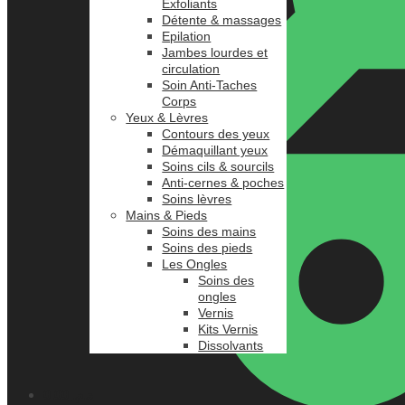
Exfoliants
Détente & massages
Epilation
Jambes lourdes et
circulation
Soin Anti-Taches
Corps
Yeux & Lèvres
Contours des yeux
Démaquillant yeux
Soins cils & sourcils
Anti-cernes & poches
Soins lèvres
Mains & Pieds
Soins des mains
Soins des pieds
Les Ongles
Soins des
ongles
Vernis
Kits Vernis
Dissolvants
0.00
د.م.