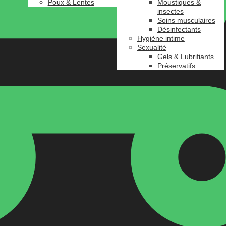
Poux & Lentes
Moustiques &
insectes
Soins musculaires
Désinfectants
Hygiène intime
Sexualité
Gels & Lubrifiants
Préservatifs