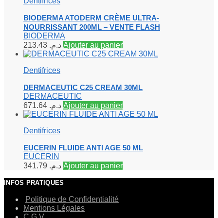
Dentifrices
BIODERMA ATODERM CRÈME ULTRA-
NOURRISSANT 200ML – VENTE FLASH
BIODERMA
213.43
د.م.
Ajouter au panier
Dentifrices
DERMACEUTIC C25 CREAM 30ML
DERMACEUTIC
671.64
د.م.
Ajouter au panier
Dentifrices
EUCERIN FLUIDE ANTI AGE 50 ML
EUCERIN
341.79
د.م.
Ajouter au panier
INFOS PRATIQUES
Politique de Confidentialité
Mentions Légales
C.G.V.