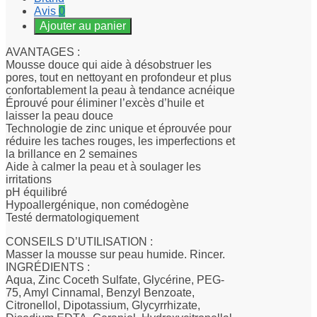
Avis
0
Ajouter au panier
AVANTAGES :
Mousse douce qui aide à désobstruer les
pores, tout en nettoyant en profondeur et plus
confortablement la peau à tendance acnéique
Éprouvé pour éliminer l’excès d’huile et
laisser la peau douce
Technologie de zinc unique et éprouvée pour
réduire les taches rouges, les imperfections et
la brillance en 2 semaines
Aide à calmer la peau et à soulager les
irritations
pH équilibré
Hypoallergénique, non comédogène
Testé dermatologiquement
CONSEILS D’UTILISATION :
Masser la mousse sur peau humide. Rincer.
INGRÉDIENTS :
Aqua, Zinc Coceth Sulfate, Glycérine, PEG-
75, Amyl Cinnamal, Benzyl Benzoate,
Citronellol, Dipotassium, Glycyrrhizate,