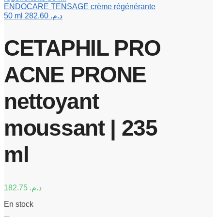
ENDOCARE TENSAGE crème régénérante
50 ml
282.60
د.م.
CETAPHIL PRO
ACNE PRONE
nettoyant
moussant | 235
ml
182.75
د.م.
En stock