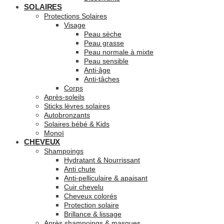
SOLAIRES
Protections Solaires
Visage
Peau sèche
Peau grasse
Peau normale à mixte
Peau sensible
Anti-âge
Anti-tâches
Corps
Après-soleils
Sticks lèvres solaires
Autobronzants
Solaires bébé & Kids
Monoï
CHEVEUX
Shampoings
Hydratant & Nourrissant
Anti chute
Anti-pelliculaire & apaisant
Cuir chevelu
Cheveux colorés
Protection solaire
Brillance & lissage
Après shampoings & masques