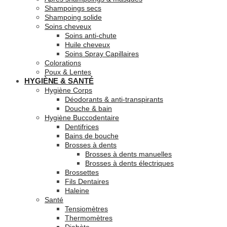
Shampoings secs
Shampoing solide
Soins cheveux
Soins anti-chute
Huile cheveux
Soins Spray Capillaires
Colorations
Poux & Lentes
HYGIÈNE & SANTÉ
Hygiène Corps
Déodorants & anti-transpirants
Douche & bain
Hygiène Buccodentaire
Dentifrices
Bains de bouche
Brosses à dents
Brosses à dents manuelles
Brosses à dents électriques
Brossettes
Fils Dentaires
Haleine
Santé
Tensiomètres
Thermomètres