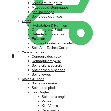
Soins anti-rougeurs
Masques & Gommages
peeling visage
Soins des cicatrices
Corps
Hydratation & Nutrition
Gommages & Exfoliants
Détente & massages
Epilation
Jambes lourdes et circulation
Soin Anti-Taches Corps
Yeux & Lèvres
0
Contours des yeux
Démaquillant yeux
Soins cils & sourcils
Anti-cernes & poches
Soins lèvres
Mains & Pieds
Soins des mains
Soins des pieds
Les Ongles
Soins des ongles
Vernis
Kits Vernis
Dissolvants