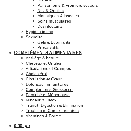
Diabète
Pansements & Premiers secours
Nez & Oreilles
Moustiques & insectes
Soins musculaires
Désinfectants
Hygiène intime
Sexualité
Gels & Lubrifiants
Préservatifs
COMPLÉMENTS ALIMENTAIRES
Anti-âge & beauté
Cheveux et Ongles
Articulations et Crampes
Cholestérol
Circulation et Cœur
Défenses Immunitaires
Compléments Grossesse
Féminité et Ménopause
Minceur & Détox
Transit, Digestion & Elimination
Troubles et Confort urinaires
Vitamines & Forme
0.00
د.م.