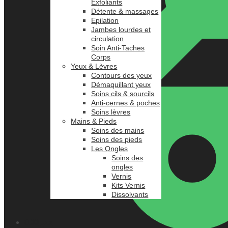
Exfoliants
Détente & massages
Epilation
Jambes lourdes et
circulation
Soin Anti-Taches
Corps
Yeux & Lèvres
Contours des yeux
Démaquillant yeux
Soins cils & sourcils
Anti-cernes & poches
Soins lèvres
Mains & Pieds
Soins des mains
Soins des pieds
Les Ongles
Soins des
ongles
Vernis
Kits Vernis
Dissolvants
0.00
د.م.