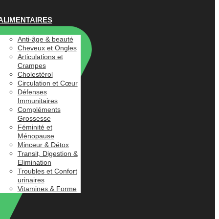
ALIMENTAIRES
Anti-âge & beauté
Cheveux et Ongles
Articulations et
Crampes
Cholestérol
Circulation et Cœur
Défenses
Immunitaires
Compléments
Grossesse
Féminité et
Ménopause
Minceur & Détox
Transit, Digestion &
Elimination
Troubles et Confort
urinaires
Vitamines & Forme