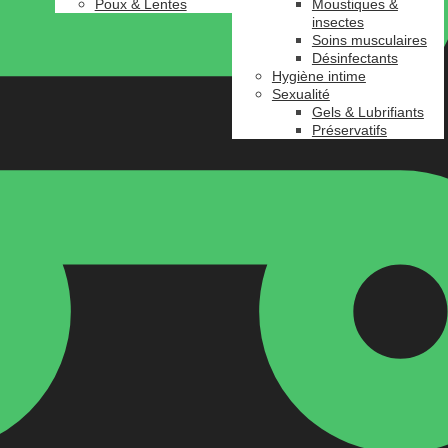
Poux & Lentes
Moustiques &
insectes
Soins musculaires
Désinfectants
Hygiène intime
Sexualité
Gels & Lubrifiants
Préservatifs