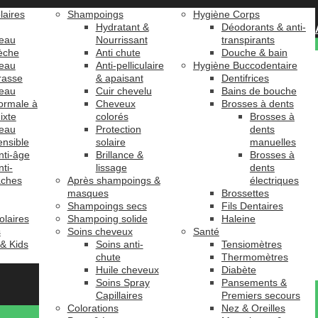
laires
Shampoings
Hygiène Corps
Hydratant &
Déodorants & anti-
eau
Nourrissant
transpirants
èche
Anti chute
Douche & bain
eau
Anti-pelliculaire
Hygiène Buccodentaire
rasse
& apaisant
Dentifrices
eau
Cuir chevelu
Bains de bouche
ormale à
Cheveux
Brosses à dents
ixte
colorés
Brosses à
eau
Protection
dents
ensible
solaire
manuelles
nti-âge
Brillance &
Brosses à
nti-
lissage
dents
âches
Après shampoings &
électriques
masques
Brossettes
Shampoings secs
Fils Dentaires
olaires
Shampoing solide
Haleine
s
Soins cheveux
Santé
 & Kids
Soins anti-
Tensiomètres
chute
Thermomètres
Huile cheveux
Diabète
Soins Spray
Pansements &
Capillaires
Premiers secours
Colorations
Nez & Oreilles