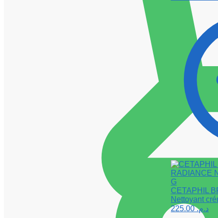
CETAPHIL 
Nettoyant cr
225.00
د.م.