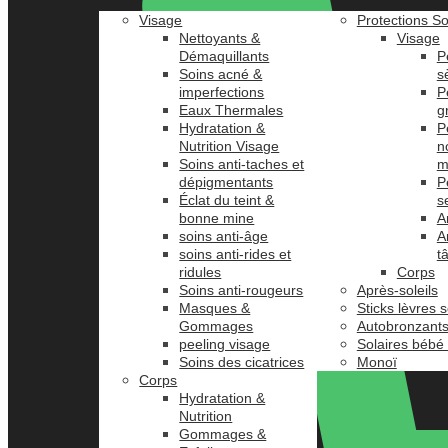
Visage
Protections So
Nettoyants &
Visage
Démaquillants
P
Soins acné &
s
imperfections
P
Eaux Thermales
g
Hydratation &
P
Nutrition Visage
n
Soins anti-taches et
m
dépigmentants
P
Éclat du teint &
s
bonne mine
A
soins anti-âge
A
soins anti-rides et
t
ridules
Corps
Soins anti-rougeurs
Après-soleils
Masques &
Sticks lèvres s
Gommages
Autobronzant
peeling visage
Solaires bébé
Soins des cicatrices
Monoï
Corps
Hydratation &
Nutrition
Gommages &