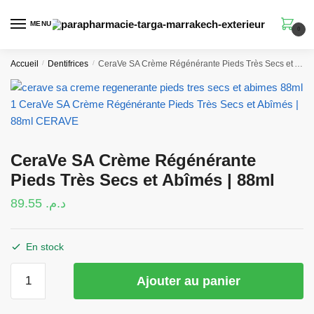
Skip
Skip
to
to
MENU
0
navigation
content
Accueil
/
Dentifrices
/
CeraVe SA Crème Régénérante Pieds Très Secs et Abîmés | 88ml
CeraVe SA Crème Régénérante
Pieds Très Secs et Abîmés | 88ml
89.55
د.م.
En stock
quantité
Ajouter au panier
de
CeraVe