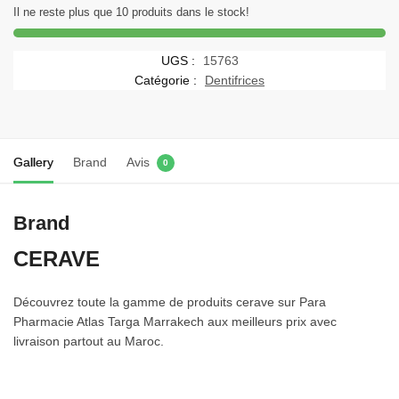
SA
Il ne reste plus que 10 produits dans le stock!
Crème
Régénérante
UGS :
15763
Pieds
Catégorie :
Dentifrices
Très
Secs
et
Abîmés
Gallery
Brand
Avis
0
|
88ml
Brand
CERAVE
Découvrez toute la gamme de produits cerave sur Para
Pharmacie Atlas Targa Marrakech aux meilleurs prix avec
livraison partout au Maroc.