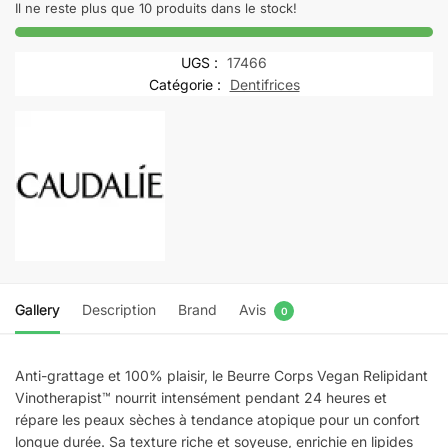
–
Il ne reste plus que 10 produits dans le stock!
Vinotherapist
Beurre
UGS :
17466
Corps
Catégorie :
Dentifrices
Vegan
Relipidant
–
250
mL
Gallery
Description
Brand
Avis
0
Anti-grattage et 100% plaisir, le Beurre Corps Vegan Relipidant
Vinotherapist™ nourrit intensément pendant 24 heures et
répare les peaux sèches à tendance atopique pour un confort
longue durée. Sa texture riche et soyeuse, enrichie en lipides