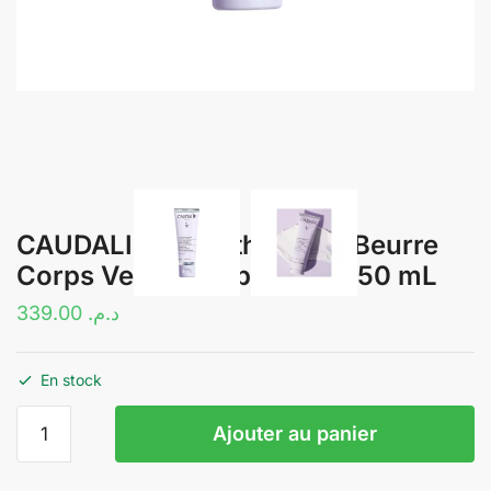
CAUDALIE – Vinotherapist Beurre
Corps Vegan Relipidant – 250 mL
339.00
د.م.
En stock
quantité
Ajouter au panier
de
CAUDALIE