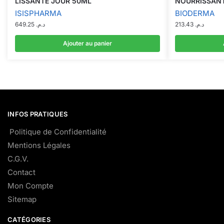
LISSANTE JOUR 50ML
NOURRISSANT
ISISPHARMA
BIODERMA
649.25
د.م.
213.43
د.م.
Ajouter au panier
INFOS PRATIQUES
Politique de Confidentialité
Mentions Légales
C.G.V.
Contact
Mon Compte
Sitemap
CATÉGORIES