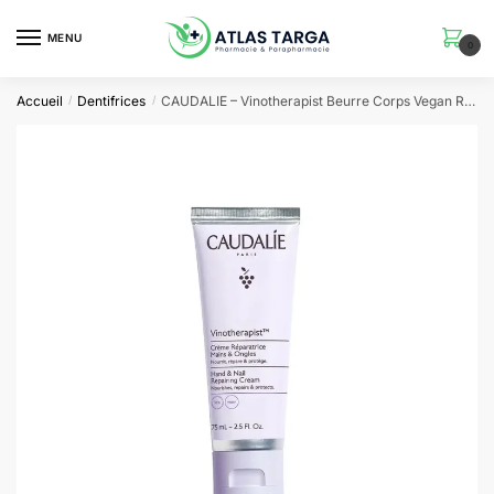
Skip
Skip
to
to
MENU
0
navigation
content
Accueil
Dentifrices
CAUDALIE – Vinotherapist Beurre Corps Vegan Relipidant – 250 mL
/
/