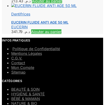
213.43
د.م.
Ajouter au panier
Dentifrices
EUCERIN FLUIDE ANTI AGE 50 ML
EUCERIN
341.79
د.م.
Ajouter au panier
INFOS PRATIQUES
Politique de Confidentialité
Mentions Légales
C.G.V.
Contact
Mon Compte
Sitemap
CATÉGORIES
BEAUTÉ & SOIN
HYGIÈNE & SANTÉ
BÉBÉ & MAMAN
NATURE & BIO