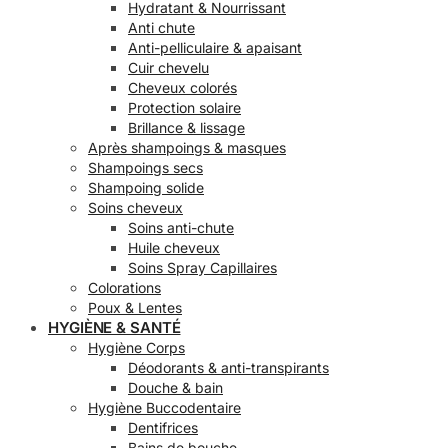
Hydratant & Nourrissant
Anti chute
Anti-pelliculaire & apaisant
Cuir chevelu
Cheveux colorés
Protection solaire
Brillance & lissage
Après shampoings & masques
Shampoings secs
Shampoing solide
Soins cheveux
Soins anti-chute
Huile cheveux
Soins Spray Capillaires
Colorations
Poux & Lentes
HYGIÈNE & SANTÉ
Hygiène Corps
Déodorants & anti-transpirants
Douche & bain
Hygiène Buccodentaire
Dentifrices
Bains de bouche