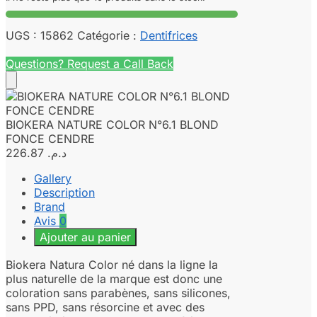
UGS :
15862
Catégorie :
Dentifrices
Questions? Request a Call Back
BIOKERA NATURE COLOR N°6.1 BLOND
FONCE CENDRE
226.87
د.م.
Gallery
Description
Brand
Avis
0
Ajouter au panier
Biokera Natura Color né dans la ligne la
plus naturelle de la marque est donc une
coloration sans parabènes, sans silicones,
sans PPD, sans résorcine et avec des