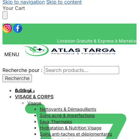
Skip to navigation
Skip to content
Your Cart
Livraison Gratuite & Ex
MENU
Recherche pour :
Recherche pour :
Recherche
Recherche
Accueil
0.00
د.م.
VISAGE & CORPS
Visage
Nettoyants & Démaquillants
Soins acné & imperfections
Eaux Thermales
Hydratation & Nutrition Visage
Soins anti-taches et dépigmentants