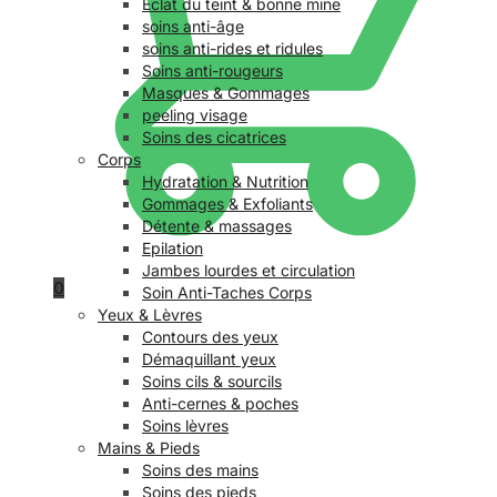
Éclat du teint & bonne mine
soins anti-âge
soins anti-rides et ridules
Soins anti-rougeurs
Masques & Gommages
peeling visage
Soins des cicatrices
Corps
Hydratation & Nutrition
Gommages & Exfoliants
Détente & massages
Epilation
Jambes lourdes et circulation
0
Soin Anti-Taches Corps
Yeux & Lèvres
Contours des yeux
Démaquillant yeux
Soins cils & sourcils
Anti-cernes & poches
Soins lèvres
Mains & Pieds
Soins des mains
Soins des pieds