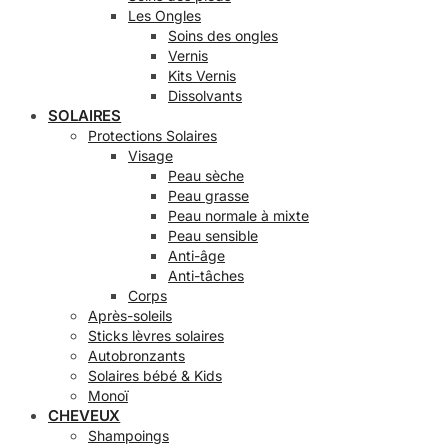
Les Ongles
Soins des ongles
Vernis
Kits Vernis
Dissolvants
SOLAIRES
Protections Solaires
Visage
Peau sèche
Peau grasse
Peau normale à mixte
Peau sensible
Anti-âge
Anti-tâches
Corps
Après-soleils
Sticks lèvres solaires
Autobronzants
Solaires bébé & Kids
Monoï
CHEVEUX
Shampoings