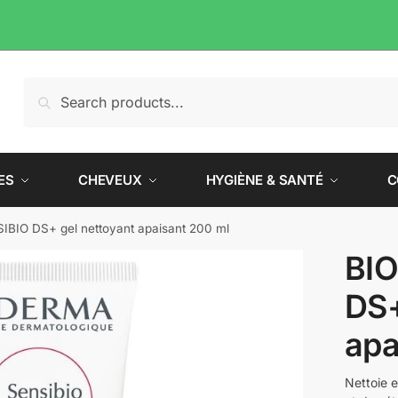
Recherche
Recherche
pour :
ES
CHEVEUX
HYGIÈNE & SANTÉ
C
BIO DS+ gel nettoyant apaisant 200 ml
BI
DS+
apa
Nettoie e