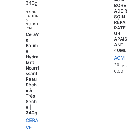
BORÉ
ADE R
HYDRA
TATION
SOIN
&
RÉPA
NUTRIT
RATE
ION
UR
CeraV
APAIS
e
ANT
Baum
40ML
e
Hydra
ACM
tant
20
د.م.
Nourri
0.00
ssant
Peau
Sèch
e à
Très
Sèch
e |
340g
CERA
VE