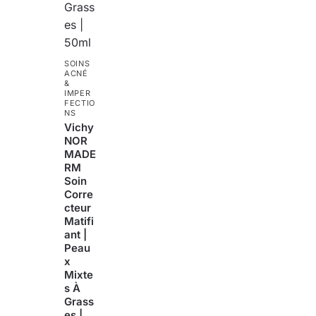
SOINS
ACNÉ
&
IMPER
FECTIO
NS
Vichy
NOR
MADE
RM
Soin
Corre
cteur
Matifi
ant |
Peau
x
Mixte
s À
Grass
es |