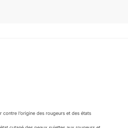
 contre l’origine des rougeurs et des états
 l’état cutané des peaux sujettes aux rougeurs et