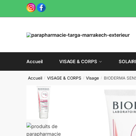
Skip
Skip
to
to
navigation
content
Accueil
VISAGE & CORPS
SOLAIR
Accueil
VISAGE & CORPS
Visage
BIODERMA SENSI
/
/
/