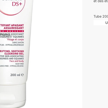
et des é
Tube 20
U