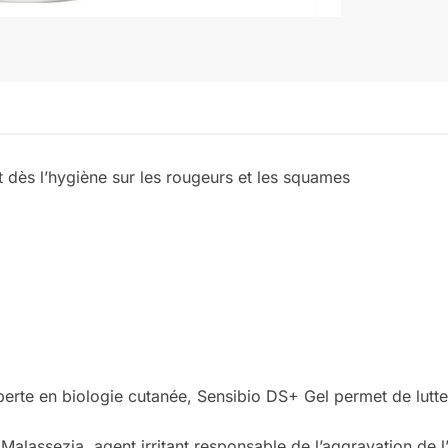
it dès l’hygiène sur les rougeurs et les squames
erte en biologie cutanée, Sensibio DS+ Gel permet de lutter
ure Malassezia, agent irritant responsable de l’aggravation de