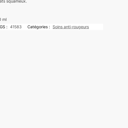
tats squameux.
0 ml
GS :
41583
Catégories :
Soins anti-rougeurs