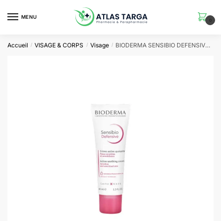
Skip
Skip
to
to
MENU
0
navigation
content
Accueil
VISAGE & CORPS
Visage
BIODERMA SENSIBIO DEFENSIVE 40 ML NOUVEAU
/
/
/