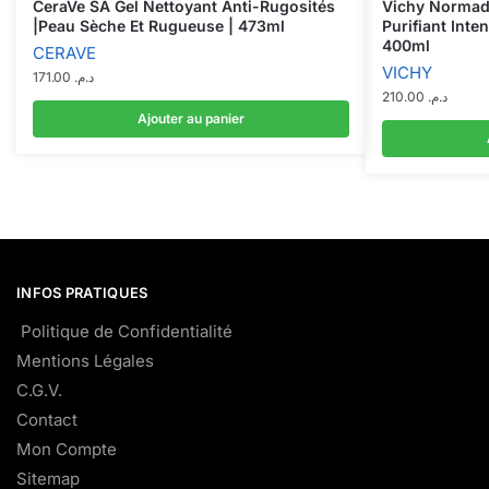
CeraVe SA Gel Nettoyant Anti-Rugosités
Vichy Normad
|Peau Sèche Et Rugueuse | 473ml
Purifiant Int
400ml
CERAVE
VICHY
171.00
د.م.
210.00
د.م.
Ajouter au panier
INFOS PRATIQUES
Politique de Confidentialité
Mentions Légales
C.G.V.
Contact
Mon Compte
Sitemap