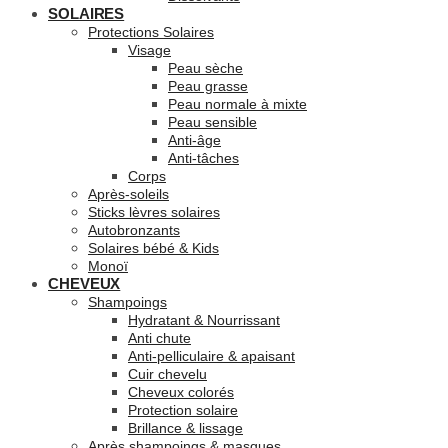
SOLAIRES
Protections Solaires
Visage
Peau sèche
Peau grasse
Peau normale à mixte
Peau sensible
Anti-âge
Anti-tâches
Corps
Après-soleils
Sticks lèvres solaires
Autobronzants
Solaires bébé & Kids
Monoï
CHEVEUX
Shampoings
Hydratant & Nourrissant
Anti chute
Anti-pelliculaire & apaisant
Cuir chevelu
Cheveux colorés
Protection solaire
Brillance & lissage
Après shampoings & masques