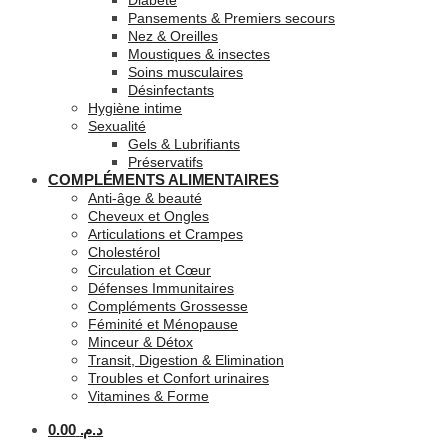
Diabète
Pansements & Premiers secours
Nez & Oreilles
Moustiques & insectes
Soins musculaires
Désinfectants
Hygiène intime
Sexualité
Gels & Lubrifiants
Préservatifs
COMPLÉMENTS ALIMENTAIRES
Anti-âge & beauté
Cheveux et Ongles
Articulations et Crampes
Cholestérol
Circulation et Cœur
Défenses Immunitaires
Compléments Grossesse
Féminité et Ménopause
Minceur & Détox
Transit, Digestion & Elimination
Troubles et Confort urinaires
Vitamines & Forme
0.00
د.م.