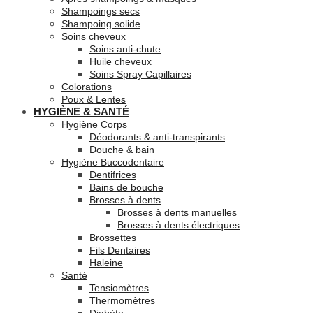
Shampoings secs
Shampoing solide
Soins cheveux
Soins anti-chute
Huile cheveux
Soins Spray Capillaires
Colorations
Poux & Lentes
HYGIÈNE & SANTÉ
Hygiène Corps
Déodorants & anti-transpirants
Douche & bain
Hygiène Buccodentaire
Dentifrices
Bains de bouche
Brosses à dents
Brosses à dents manuelles
Brosses à dents électriques
Brossettes
Fils Dentaires
Haleine
Santé
Tensiomètres
Thermomètres