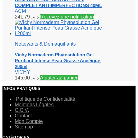
COMPLET ANTI-IMPERFECTIONS 40ML
ACM
241.79
د.م.
Recevez une notification
Nettoyants & Démaquillants
Vichy Normaderm Phytosolution Gel
Purifiant Intense Peau Grasse Acnéique |
200ml
VICHY
145.00
د.م.
Ajouter au panier
INFOS PRATIQUES
Politique de Confidentialité
Mentions Légales
C.G.V.
Contact
Mon Compte
Sitemap
CATÉGORIES