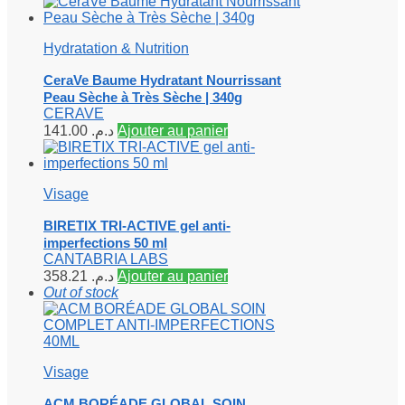
Hydratation & Nutrition
CeraVe Baume Hydratant Nourrissant
Peau Sèche à Très Sèche | 340g
CERAVE
141.00
د.م.
Ajouter au panier
Visage
BIRETIX TRI-ACTIVE gel anti-
imperfections 50 ml
CANTABRIA LABS
358.21
د.م.
Ajouter au panier
Out of stock
Visage
ACM BORÉADE GLOBAL SOIN