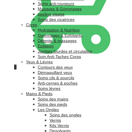
Soins anti-rougeurs
Masques & Gommages
peeling visage
Soins des cicatrices
Corps
Hydratation & Nutrition
Gommages & Exfoliants
Détente & massages
Epilation
Jambes lourdes et circulation
Soin Anti-Taches Corps
Yeux & Lèvres
0
Contours des yeux
Démaquillant yeux
Soins cils & sourcils
Anti-cernes & poches
Soins lèvres
Mains & Pieds
Soins des mains
Soins des pieds
Les Ongles
Soins des ongles
Vernis
Kits Vernis
Dissolvants