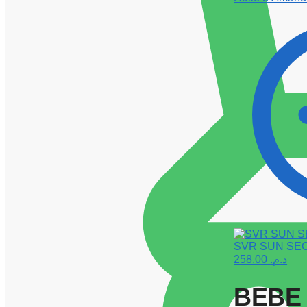
SVR SUN SEC
258.00
د.م.
BEBE