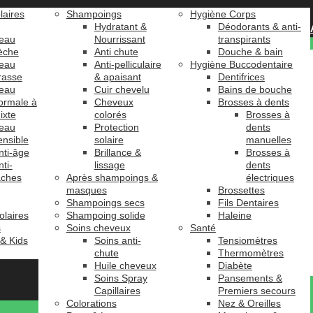
laires
Shampoings
Hygiène Corps
Hydratant &
Déodorants & anti-
eau
Nourrissant
transpirants
èche
Anti chute
Douche & bain
eau
Anti-pelliculaire
Hygiène Buccodentaire
rasse
& apaisant
Dentifrices
eau
Cuir chevelu
Bains de bouche
ormale à
Cheveux
Brosses à dents
ixte
colorés
Brosses à
eau
Protection
dents
ensible
solaire
manuelles
nti-âge
Brillance &
Brosses à
nti-
lissage
dents
âches
Après shampoings &
électriques
masques
Brossettes
Shampoings secs
Fils Dentaires
olaires
Shampoing solide
Haleine
s
Soins cheveux
Santé
 & Kids
Soins anti-
Tensiomètres
chute
Thermomètres
Huile cheveux
Diabète
Soins Spray
Pansements &
Capillaires
Premiers secours
Colorations
Nez & Oreilles