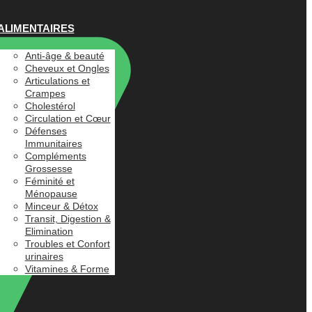
ALIMENTAIRES
Anti-âge & beauté
Cheveux et Ongles
Articulations et
Crampes
Cholestérol
Circulation et Cœur
Défenses
Immunitaires
Compléments
Grossesse
Féminité et
Ménopause
Minceur & Détox
Transit, Digestion &
Elimination
Troubles et Confort
urinaires
Vitamines & Forme