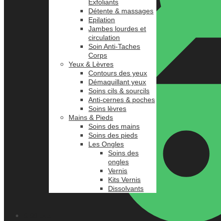
Exfoliants
Détente & massages
Epilation
Jambes lourdes et
circulation
Soin Anti-Taches
Corps
Yeux & Lèvres
Contours des yeux
Démaquillant yeux
Soins cils & sourcils
Anti-cernes & poches
Soins lèvres
Mains & Pieds
Soins des mains
Soins des pieds
Les Ongles
Soins des
ongles
Vernis
Kits Vernis
Dissolvants
0.00
د.م.