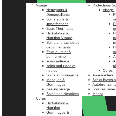
Visage
Protections So
Nettoyants &
Visage
Démaquillants
P
Soins acné &
s
imperfections
P
Eaux Thermales
g
Hydratation &
P
Nutrition Visage
n
Soins anti-taches et
m
dépigmentants
P
Éclat du teint &
s
bonne mine
A
soins anti-âge
A
soins anti-rides et
t
ridules
Corps
Soins anti-rougeurs
Après-soleils
Masques &
Sticks lèvres s
Gommages
Autobronzant
peeling visage
Solaires bébé
Soins des cicatrices
Monoï
Corps
Hydratation &
Nutrition
Gommages &