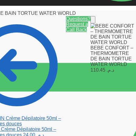
E BAIN TORTUE WATER WORLD
Questions?
Request a
Call Back
BEBE CONFORT –
THERMOMETRE
DE BAIN TORTUE
WATER WORLD
110.45
د.م.
rème Dépilatoire 50ml –
es douces
24.00
د.م.