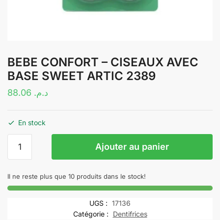
BEBE CONFORT – CISEAUX AVEC
BASE SWEET ARTIC 2389
88.06
د.م.
En stock
quantité
Ajouter au panier
de
BEBE
CONFORT
Il ne reste plus que 10 produits dans le stock!
–
CISEAUX
UGS :
17136
AVEC
Catégorie :
Dentifrices