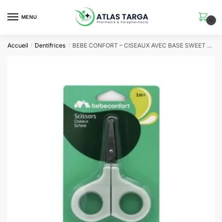
Skip
Skip
to
to
MENU
0
navigation
content
Accueil
Dentifrices
BEBE CONFORT – CISEAUX AVEC BASE SWEET ARTIC 2389
/
/