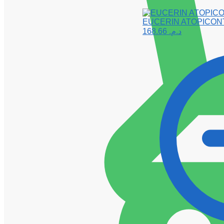
EUCERIN ATOPICON
168.66
د.م.