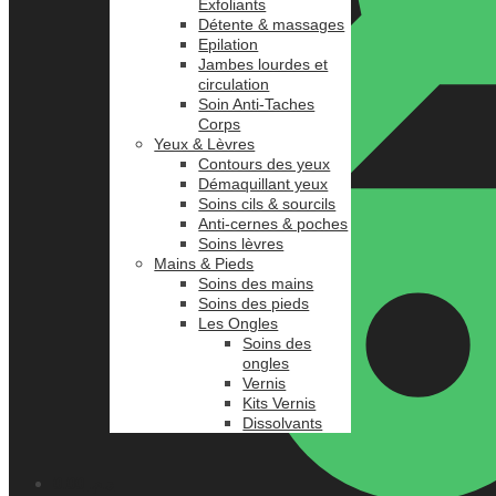
Exfoliants
Détente & massages
Epilation
Jambes lourdes et
circulation
Soin Anti-Taches
Corps
Yeux & Lèvres
Contours des yeux
Démaquillant yeux
Soins cils & sourcils
Anti-cernes & poches
Soins lèvres
Mains & Pieds
Soins des mains
Soins des pieds
Les Ongles
Soins des
ongles
Vernis
Kits Vernis
Dissolvants
0.00
د.م.