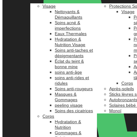
Visage
Protections So
Nettoyants &
Visage
Démaquillants
P
Soins acné &
s
imperfections
P
Eaux Thermales
g
Hydratation &
P
Nutrition Visage
n
Soins anti-taches et
m
dépigmentants
P
Éclat du teint &
s
bonne mine
A
soins anti-âge
A
soins anti-rides et
t
ridules
Corps
Soins anti-rougeurs
Après-soleils
Masques &
Sticks lèvres s
Gommages
Autobronzant
peeling visage
Solaires bébé
Soins des cicatrices
Monoï
Corps
Hydratation &
Nutrition
Gommages &