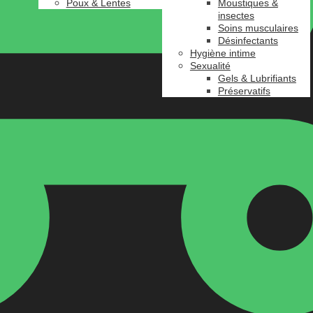
Poux & Lentes
Moustiques &
insectes
Soins musculaires
Désinfectants
Hygiène intime
Sexualité
Gels & Lubrifiants
Préservatifs