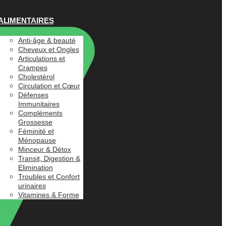
ALIMENTAIRES
Anti-âge & beauté
Cheveux et Ongles
Articulations et
Crampes
Cholestérol
Circulation et Cœur
Défenses
Immunitaires
Compléments
Grossesse
Féminité et
Ménopause
Minceur & Détox
Transit, Digestion &
Elimination
Troubles et Confort
urinaires
Vitamines & Forme