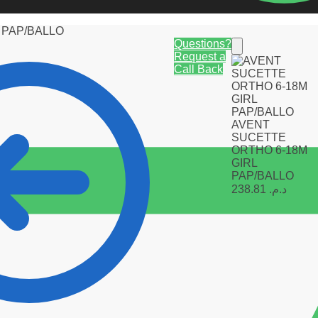
 PAP/BALLO
Questions?
Request a
Call Back
AVENT
SUCETTE
ORTHO 6-18M
GIRL
PAP/BALLO
238.81
د.م.